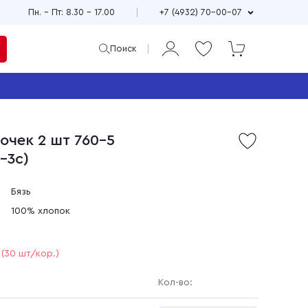
Пн. – Пт: 8.30 – 17.00
+7 (4932) 70-00-07
Поиск
ая
и
очек 2 шт 760-5
Продажа мерного и
-3с)
м
весового лоскута
75
Широкий выбор расцветок,
см
принтов и фактур
Бязь
±10
Выгодные цены
100% хлопок
90
зи
Доставка по всей стране
(30 шт/кор.)
Кол-во: