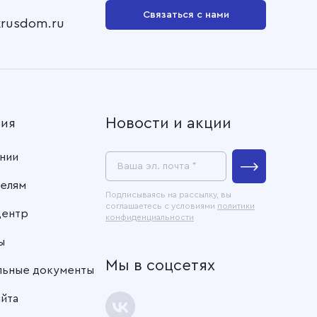
Связаться с нами
krusdom.ru
Новости и акции
ния
нии
Ваша эл. почта *
елям
Подписываясь на рассылку, вы
соглашаетесь с условиями
политики
центр
конфиденциальности
ы
Мы в соцсетях
льные документы
айта