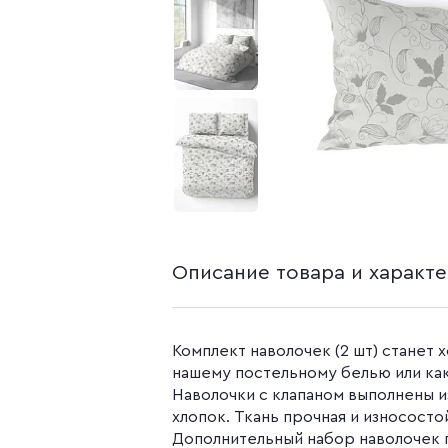
белья из попли
Бязь гладкокр
Бязь набивная
Камуфляжные ткани
Поплин
Распродажа
Поплин 150 см
Поплин 220 см
Поплин гладк
Поплин набивн
Описание товара и характ
Комплект наволочек (2 шт) станет
нашему постельному белью или ка
Наволочки с клапаном выполнены из
хлопок. Ткань прочная и износостой
Дополнительный набор наволочек п