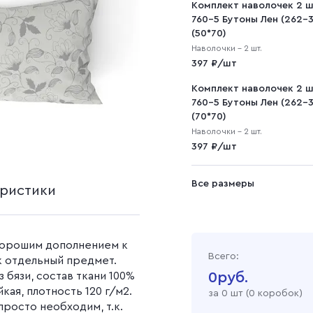
на
ашеная
Наволочки (1 штука)
Комплект наволочек 2 
Рогожка
Однотонные простын
полотно
Салфетки
760-5 Бутоны Лен (262-3
Наволочки (2 штуки)
Простыни с рисунком
(50*70)
Рогожка набивная
Вафельное полотно 45
Наволочки - 2 шт.
см
397 ₽/шт
Саржа
Вафельное полотно 150
см
Комплект наволочек 2 
Cаржа 240 г/м2
760-5 Бутоны Лен (262-3
Вафельное полотно 120
Cаржа 260 г/м2
(70*70)
окрашеный
г/м2
Саржа гладкокрашен
Наволочки - 2 шт.
ой
Вафельное полотно 150
397 ₽/шт
Саржа набивная
г/м2
Вафельное полотно 200
Все размеры
г/м2
еристики
Вафельное полотно 240
г/м2
Вафельное полотно
 хорошим дополнением к
гладкокрашеное
Всего:
к отдельный предмет.
Вафельное полотно
0
руб.
 бязи, состав ткани 100%
набивное
кая, плотность 120 г/м2.
за
0
шт (
0 коробок
)
росто необходим, т.к.