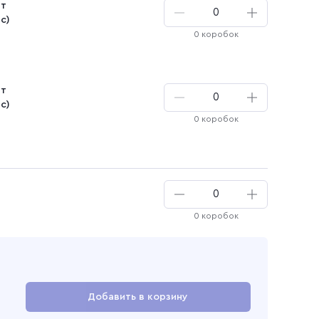
шт
и
с)
0 коробок
шт
с)
0 коробок
ая
0 коробок
Добавить в корзину