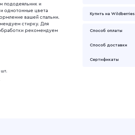
м пододеяльник и
 и однотонные цвета
Купить на Wildberries
ормление вашей спальни.
ендуем стирку. Для
 обработки рекомендуем
Способ оплаты
Оплата осуществляется
Способ доставки
Подробнее
Забрать товар Вы может
Сертификаты
или через транспортну
 шт.
Подробнее
к