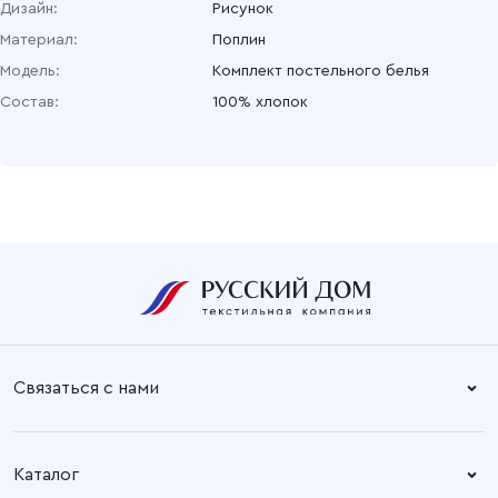
Дизайн:
Рисунок
Материал:
Поплин
Модель:
Комплект постельного белья
Состав:
100% хлопок
Связаться с нами
Справочный центр:
Время работы:
Пн. – Пт: 8.30 – 17.00
+7 (4932) 58-14-67
Каталог