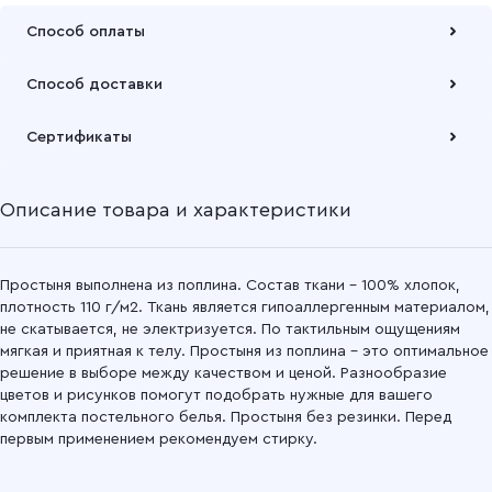
Способ оплаты
Оплата осуществляется по безналичному расчету
Способ доставки
Подробнее
Забрать товар Вы можете через самовывозов с одного из
Сертификаты
наших складов или через транспортную компанию на Ваш
выбор
Описание товара и характеристики
Подробнее
Простыня выполнена из поплина. Состав ткани – 100% хлопок,
плотность 110 г/м2. Ткань является гипоаллергенным материалом,
не скатывается, не электризуется. По тактильным ощущениям
мягкая и приятная к телу. Простыня из поплина – это оптимальное
решение в выборе между качеством и ценой. Разнообразие
цветов и рисунков помогут подобрать нужные для вашего
комплекта постельного белья. Простыня без резинки. Перед
первым применением рекомендуем стирку.