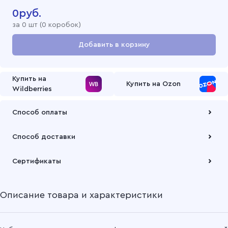
0
руб.
за
0
шт (
0 коробок
)
Добавить в корзину
Перейти в корзину
Купить на
Купить на Ozon
Wildberries
Способ оплаты
Оплата осуществляется по безналичному расчету
Способ доставки
Подробнее
Забрать товар Вы можете через самовывозов с одного из
Сертификаты
наших складов или через транспортную компанию на Ваш
выбор
Описание товара и характеристики
Подробнее