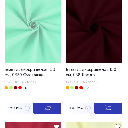
Бязь гладкокрашеная 150
Бязь гладкокрашеная 150
см, 0830 Фисташка
см, 038 Бордо
138±7
100% хлопок
138±7
100% хлопок
+17
+17
128
138
₽\м
₽\м