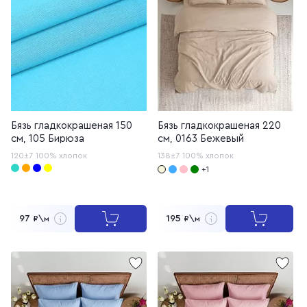
Бязь гладкокрашеная 150
Бязь гладкокрашеная 220
см, 105 Бирюза
см, 0163 Бежевый
120±7
100% хлопок
138±7
100% хлопок
+1
97
195
₽\м
₽\м