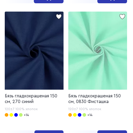
Бязь гладкокрашеная 150
Бязь гладкокрашеная 150
см, 270 синий
см, 0830 Фисташка
120±7
100% хлопок
120±7
100% хлопок
+14
+14