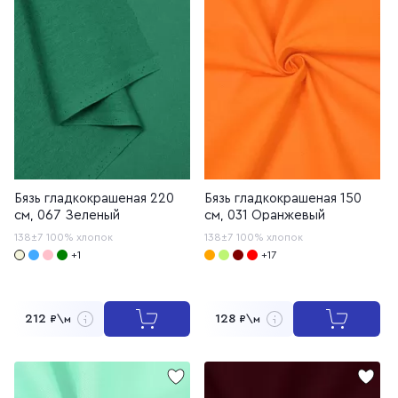
Бязь гладкокрашеная 220
Бязь гладкокрашеная 150
см, 067 Зеленый
см, 031 Оранжевый
138±7
100% хлопок
138±7
100% хлопок
+1
+17
212
128
₽\м
₽\м