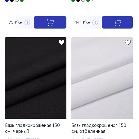
75
141
₽\м
₽\м
Бязь гладкокрашеная 150
Бязь гладкокрашеная 150
см, черный
см, отбеленная
142±7
100% хлопок
142±7
100% хлопок