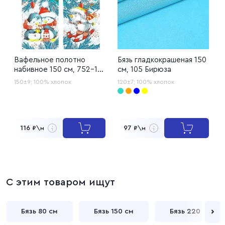
Вафельное полотно
Бязь гладкокрашеная 150
Р
набивное 150 см, 752-1
см, 105 Бирюза
1
Зимние игрушки
150±9;
100% хлопок
120±7;
100% хлопок
1
116
97
₽\м
₽\м
С этим товаром ищут
Бязь 80 см
Бязь 150 см
Бязь 220 см