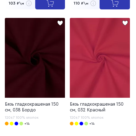
103
110
₽\м
₽\м
Бязь гладкокрашеная 150
Бязь гладкокрашеная 150
см, 038 Бордо
см, 032 Красный
120±7
100% хлопок
120±7
100% хлопок
+14
+14