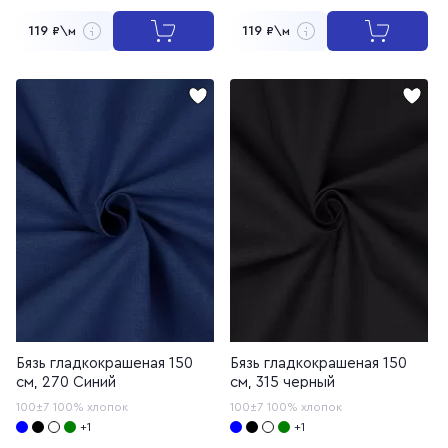
119
119
₽\м
₽\м
Бязь гладкокрашеная 150
Бязь гладкокрашеная 150
см, 270 Синий
см, 315 черный
100±7
100% хлопок
100±7
100% хлопок
+1
+1