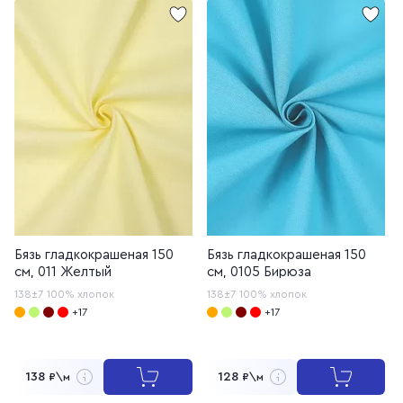
Бязь гладкокрашеная 150
Бязь гладкокрашеная 150
см, 011 Желтый
см, 0105 Бирюза
138±7
100% хлопок
138±7
100% хлопок
+17
+17
138
128
₽\м
₽\м