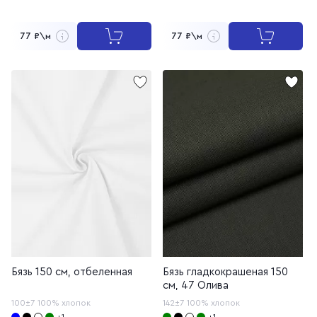
77
77
₽\м
₽\м
Бязь 150 см, отбеленная
Бязь гладкокрашеная 150
см, 47 Олива
100±7
100% хлопок
142±7
100% хлопок
+1
+1