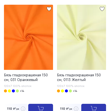
Бязь гладкокрашеная 150
Бязь гладкокрашеная 150
см, 031 Оранжевый
см, 0113 Желтый
120±7
100% хлопок
120±7
100% хлопок
+14
+14
110
110
₽\м
₽\м