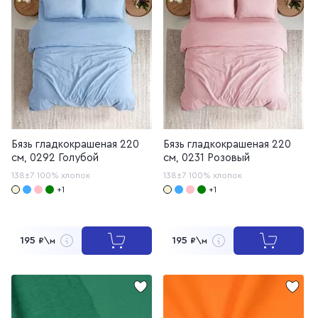
Бязь гладкокрашеная 220
Бязь гладкокрашеная 220
см, 0292 Голубой
см, 0231 Розовый
138±7
100% хлопок
138±7
100% хлопок
+1
+1
195
195
₽\м
₽\м