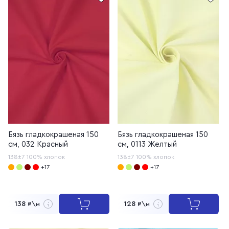
Бязь гладкокрашеная 150
Бязь гладкокрашеная 150
см, 032 Красный
см, 0113 Желтый
138±7
100% хлопок
138±7
100% хлопок
+17
+17
138
128
₽\м
₽\м