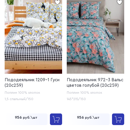
Пододеяльник 1209-1 Гуси
Пододеяльник 972-3 Вальс
(20с259)
цветов голубой (20с259)
Поплин
100% хлопок
Поплин
100% хлопок
1,5 спальный/150
145*215/150
956
956
руб.\шт
руб.\шт