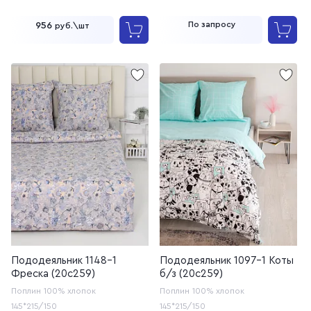
По запросу
956
руб.\шт
Пододеяльник 1148-1
Пододеяльник 1097-1 Коты
Фреска (20с259)
б/з (20с259)
Поплин
100% хлопок
Поплин
100% хлопок
145*215/150
145*215/150