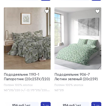
Пододеяльник 1193-1
Пододеяльник 906-7
Папоротник (20с253У/220)
Лютики зеленый (20с259)
Поплин
100% хлопок
Поплин
100% хлопок
145*215/220 (+/-2)
175*215/220
145*215
(+/-2)
200*215/220 (+/-2)
956
956
руб.\шт
руб.\шт