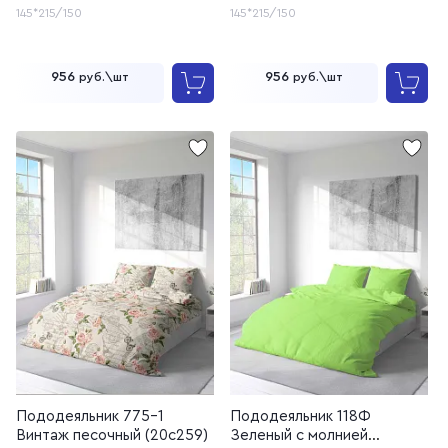
145*215/150
145*215/150
956
956
руб.\шт
руб.\шт
Пододеяльник 775-1
Пододеяльник 118Ф
Винтаж песочный (20с259)
Зеленый с молнией