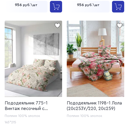
956
956
руб.\шт
руб.\шт
Пододеяльник 775-1
Пододеяльник 1198-1 Лола
Винтаж песочный с
(20с253У/220, 20с259)
молнией (20с259)
Поплин
100% хлопок
Поплин
100% хлопок
145*215