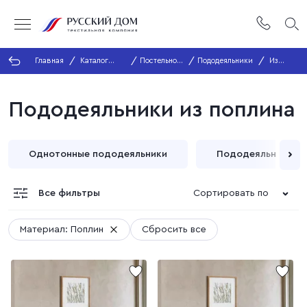
Главная
Каталог
Постельное
Пододеяльники
Из
продукции
белье
поплина
Пододеяльники из поплина
Однотонные пододеяльники
Пододеяльники с 
Все фильтры
Сортировать по
Материал: Поплин
Сбросить все