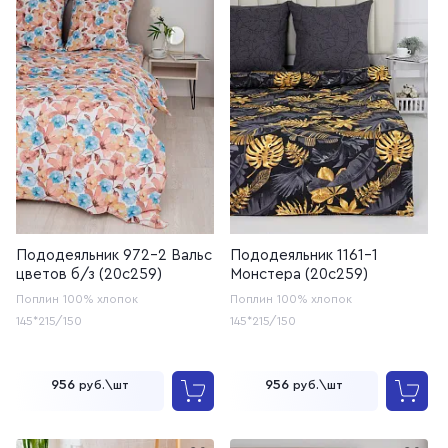
Пододеяльник 972-2 Вальс
Пододеяльник 1161-1
цветов б/з (20с259)
Монстера (20с259)
Поплин
100% хлопок
Поплин
100% хлопок
145*215/150
145*215/150
956
956
руб.\шт
руб.\шт