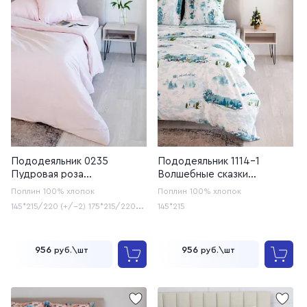
Пододеяльник 0235
Пододеяльник 1114-1
Пудровая роза
Волшебные сказки
(20с253У/220, 20с259)
(20с259)
Поплин
100% хлопок
Поплин
100% хлопок
145*215/220 (+/-2)
175*215/220
145*215
(+/-2)
200*215/220 (+/-2)
956
956
руб.\шт
руб.\шт