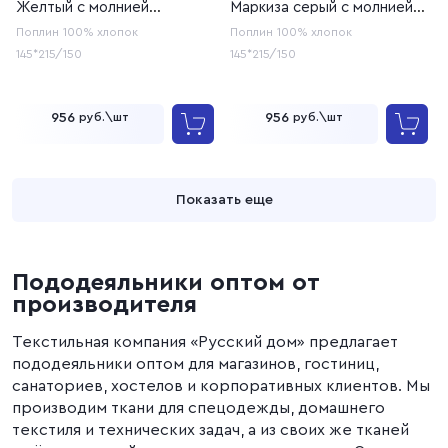
Желтый с молнией
Маркиза серый с молнией
(20с259)
(20с259)
Поплин
100% хлопок
Поплин
100% хлопок
145*215/150
145*215/150
956
956
руб.\шт
руб.\шт
Показать еще
Пододеяльники оптом от
производителя
Текстильная компания «Русский дом» предлагает
пододеяльники оптом для магазинов, гостиниц,
санаториев, хостелов и корпоративных клиентов. Мы
производим ткани для спецодежды, домашнего
текстиля и технических задач, а из своих же тканей