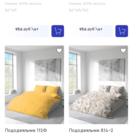
(20с259)
Поплин
100% хлопок
Поплин
100% хлопок
145*215
145*215/150
956
956
руб.\шт
руб.\шт
Пододеяльник 112Ф
Пододеяльник 814-2