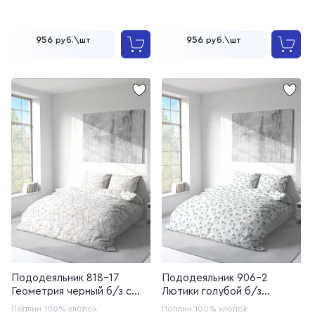
956
956
руб.\шт
руб.\шт
Пододеяльник 818-17
Пододеяльник 906-2
Геометрия черный б/з с
Лютики голубой б/з
молнией (20с259)
(20с259)
Поплин
100% хлопок
Поплин
100% хлопок