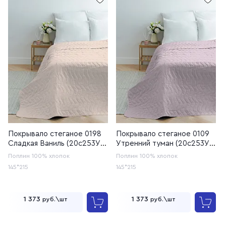
Покрывало стеганое 0198
Покрывало стеганое 0109
Сладкая Ваниль (20с253У,
Утренний туман (20с253У,
20с259)
20с259)
Поплин
100% хлопок
Поплин
100% хлопок
145*215
145*215
1 373
1 373
руб.\шт
руб.\шт