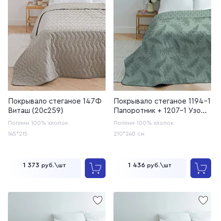
Покрывало стеганое 147Ф
Покрывало стеганое 1194-1
Виташ (20с259)
Папоротник + 1207-1 Узоры
(20с253У)
Поплин
100% хлопок
Поплин
100% хлопок
145*215
210*240 см
1 373
1 436
руб.\шт
руб.\шт