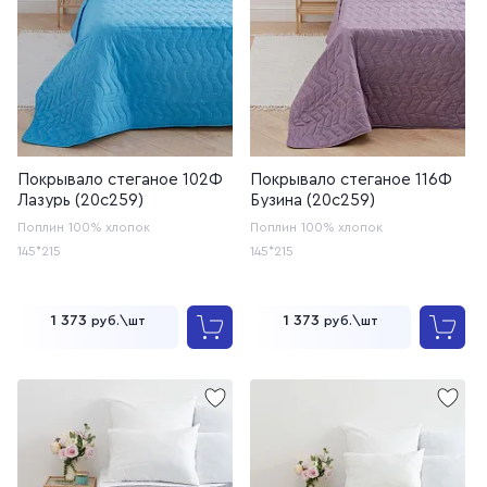
Покрывало стеганое 102Ф
Покрывало стеганое 116Ф
Лазурь (20с259)
Бузина (20с259)
Поплин
100% хлопок
Поплин
100% хлопок
145*215
145*215
1 373
1 373
руб.\шт
руб.\шт