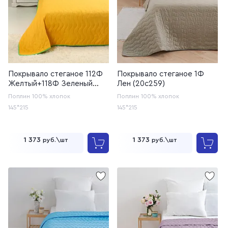
Покрывало стеганое 112Ф
Покрывало стеганое 1Ф
Желтый+118Ф Зеленый
Лен (20с259)
(20с259)
Поплин
100% хлопок
Поплин
100% хлопок
145*215
145*215
1 373
1 373
руб.\шт
руб.\шт