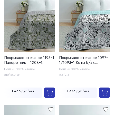
Покрывало стеганое 1193-1
Покрывало стеганое 1097-
Папоротник + 1208-1
1/1093-1 Коты б/з с
Линейный (20с253У)
компаньоном клетка
Поплин
100% хлопок
Поплин
100% хлопок
голубой (20с259)
210*240 см
145*215
1 436
1 373
руб.\шт
руб.\шт