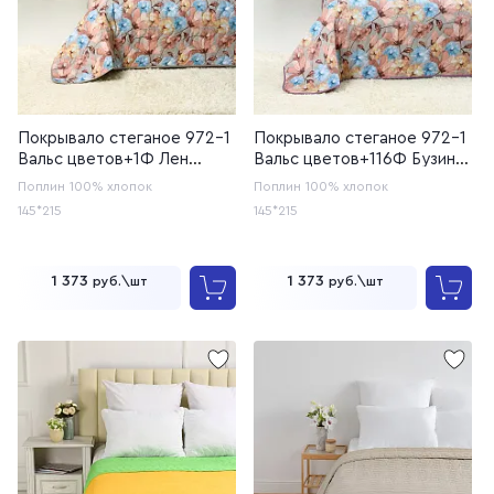
Покрывало стеганое 972-1
Покрывало стеганое 972-1
Вальс цветов+1Ф Лен
Вальс цветов+116Ф Бузина
(20с259)
(20с259)
Поплин
100% хлопок
Поплин
100% хлопок
145*215
145*215
1 373
1 373
руб.\шт
руб.\шт