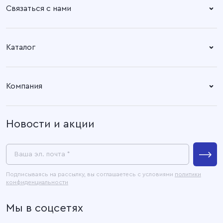
Связаться с нами
Справочный центр:
Время работы:
Пн. – Пт: 8.30 – 17.00
+7 (4932) 58-14-67
Каталог
Адрес офиса:
Время работы:
Ткани
153003, город Иваново, ул.
Пн. – Пт: 8.30 – 17.00
Компания
Наговицыной -
Готовые изделия
Икрянистовой, д. 6, литер Б3
О компании
Новости и акции
Покупателям
Связаться с нами
Пресс-центр
Ваша эл. почта *
Контакты
Подписываясь на рассылку, вы соглашаетесь с условиями
политики
конфиденциальности
Официальные документы
Мы в соцсетях
Карта сайта