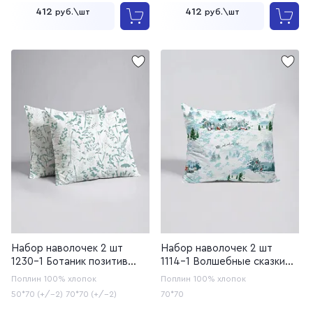
412
412
руб.\шт
руб.\шт
Набор наволочек 2 шт
Набор наволочек 2 шт
1230-1 Ботаник позитив
1114-1 Волшебные сказки
(20с253У/220)
(20с259)
Поплин
100% хлопок
Поплин
100% хлопок
50*70 (+/-2)
70*70 (+/-2)
70*70