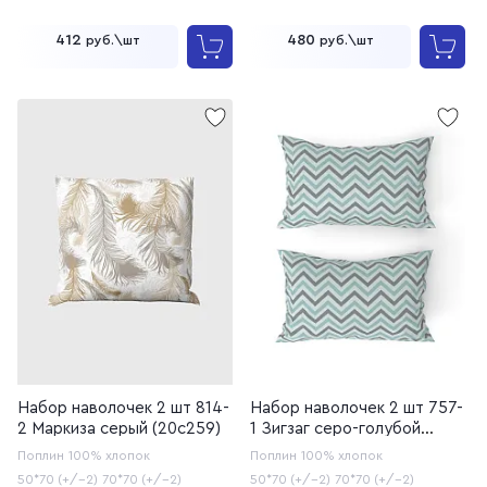
412
480
руб.\шт
руб.\шт
Набор наволочек 2 шт 814-
Набор наволочек 2 шт 757-
2 Маркиза серый (20с259)
1 Зигзаг серо-голубой
(20с259)
Поплин
100% хлопок
Поплин
100% хлопок
50*70 (+/-2)
70*70 (+/-2)
50*70 (+/-2)
70*70 (+/-2)