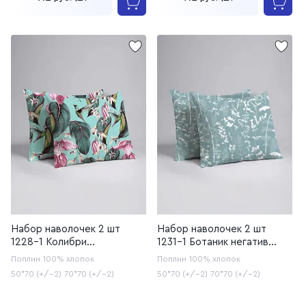
Набор наволочек 2 шт
Набор наволочек 2 шт
1228-1 Колибри
1231-1 Ботаник негатив
(20с253У/220)
(20с253У/220)
Поплин
100% хлопок
Поплин
100% хлопок
50*70 (+/-2)
70*70 (+/-2)
50*70 (+/-2)
70*70 (+/-2)