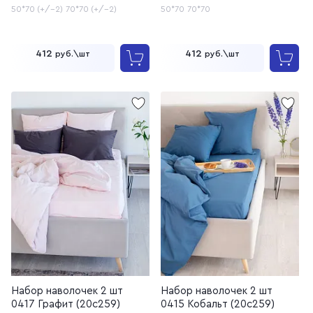
50*70 (+/-2)
70*70 (+/-2)
50*70
70*70
412
412
руб.\шт
руб.\шт
Набор наволочек 2 шт
Набор наволочек 2 шт
0417 Графит (20с259)
0415 Кобальт (20с259)