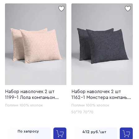
Набор наволочек 2 шт
Набор наволочек 2 шт
1199-1 Лола компаньон
1162-1 Монстера компаньон
(20с253У/220)
(20с259)
Поплин
100% хлопок
Поплин
100% хлопок
50*70
70*70
По запросу
412
руб.\шт