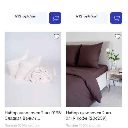
412
412
руб.\шт
руб.\шт
Набор наволочек 2 шт 0198
Набор наволочек 2 шт
Сладкая Ваниль
0419 Кофе (20с259)
(20с253У/220, 20с259)
Поплин
100% хлопок
Поплин
100% хлопок