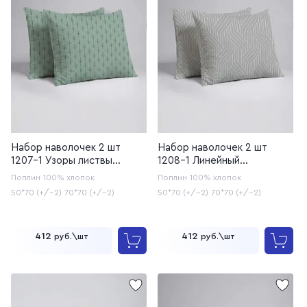
Набор наволочек 2 шт
Набор наволочек 2 шт
1207-1 Узоры листвы
1208-1 Линейный
(20с253У/220)
(20с253У/220)
Поплин
100% хлопок
Поплин
100% хлопок
50*70 (+/-2)
70*70 (+/-2)
50*70 (+/-2)
70*70 (+/-2)
412
412
руб.\шт
руб.\шт