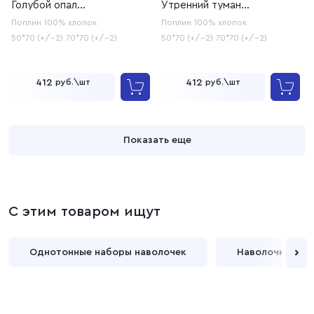
Голубой опал
Утренний туман
(20с253У/220, 20с259)
(20с253У/220, 20с259)
Поплин
100% хлопок
Поплин
100% хлопок
50*70 (+/-2)
70*70 (+/-2)
50*70 (+/-2)
70*70 (+/-2)
412
412
руб.\шт
руб.\шт
Показать еще
С этим товаром ищут
Однотонные наборы наволочек
Наволочки с ри