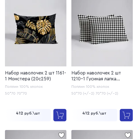
Набор наволочек 2 шт 1161-
Набор наволочек 2 шт
1 Монстера (20с259)
1210-1 Гусиная лапка
(20с259)
Поплин
100% хлопок
Поплин
100% хлопок
50*70
70*70
50*70 (+/-2)
70*70 (+/-2)
412
412
руб.\шт
руб.\шт