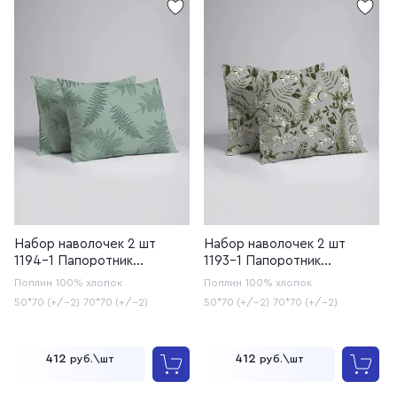
Набор наволочек 2 шт
Набор наволочек 2 шт
1194-1 Папоротник
1193-1 Папоротник
компаньон (20с253У/220)
(20с253У/220)
Поплин
100% хлопок
Поплин
100% хлопок
50*70 (+/-2)
70*70 (+/-2)
50*70 (+/-2)
70*70 (+/-2)
412
412
руб.\шт
руб.\шт