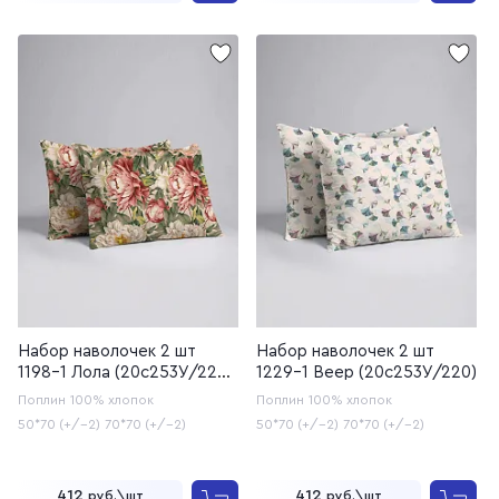
Набор наволочек 2 шт
Набор наволочек 2 шт
1198-1 Лола (20с253У/220,
1229-1 Веер (20с253У/220)
20с259)
Поплин
100% хлопок
Поплин
100% хлопок
50*70 (+/-2)
70*70 (+/-2)
50*70 (+/-2)
70*70 (+/-2)
412
412
руб.\шт
руб.\шт