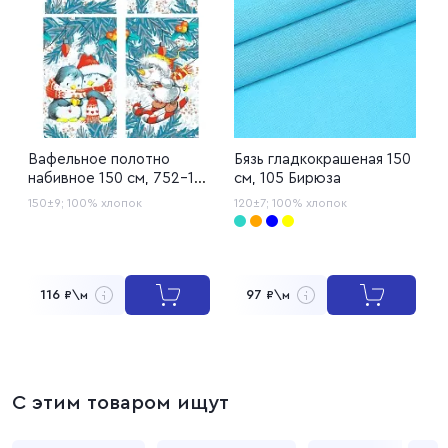
Вафельное полотно
Бязь гладкокрашеная 150
Р
набивное 150 см, 752-1
см, 105 Бирюза
1
Зимние игрушки
150±9;
100% хлопок
120±7;
100% хлопок
1
116
97
₽\м
₽\м
С этим товаром ищут