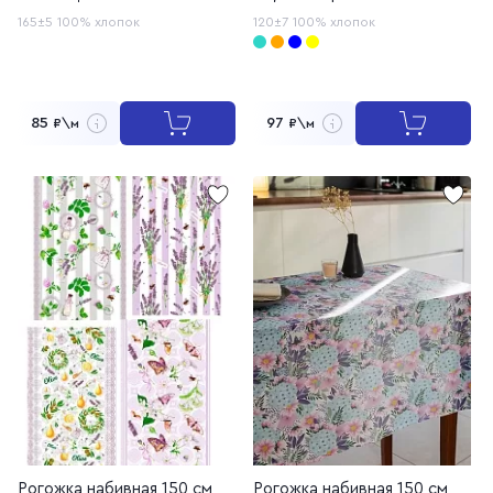
165±5
100% хлопок
120±7
100% хлопок
85
97
₽\м
₽\м
Рогожка набивная 150 см,
Рогожка набивная 150 см,