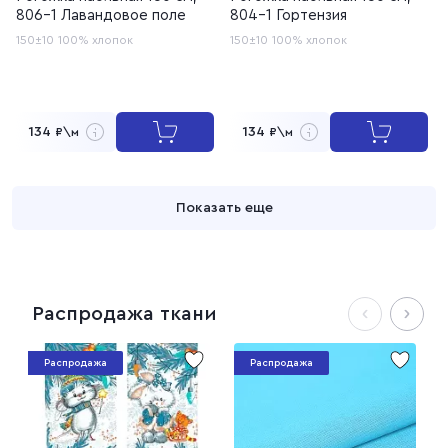
806-1 Лавандовое поле
804-1 Гортензия
150±10
100% хлопок
150±10
100% хлопок
134
134
₽\м
₽\м
Показать еще
Распродажа ткани
Распродажа
Распродажа