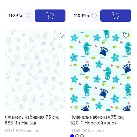
110
110
₽\м
₽\м
Фланель набивная 75 см,
Фланель набивная 75 см,
888-1п Малыш
820-1 Морской конек
165±5
100% хлопок
165±5
100% хлопок