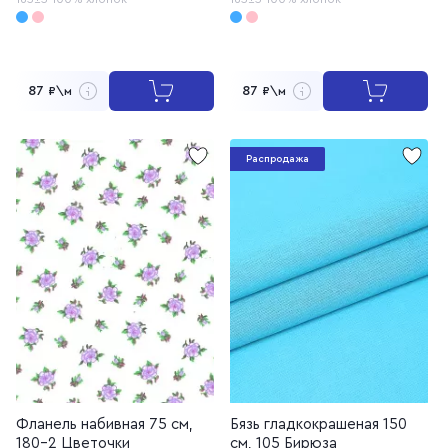
87
87
₽\м
₽\м
Распродажа
Фланель набивная 75 см,
Бязь гладкокрашеная 150
180-2 Цветочки
см, 105 Бирюза