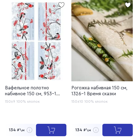
Вафельное полотно
Рогожка набивная 150 см,
набивное 150 см, 953-1
1326-1 Время сказки
Снегири
150±9
100% хлопок
150±10
100% хлопок
134
134
₽\м
₽\м