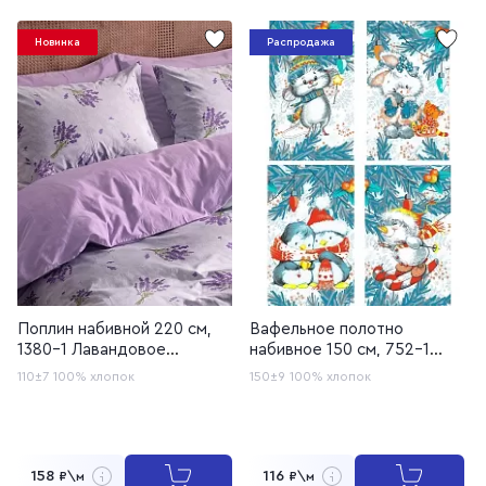
Новинка
Распродажа
Поплин набивной 220 см,
Вафельное полотно
1380-1 Лавандовое
набивное 150 см, 752-1
кружево
Зимние игрушки
110±7
100% хлопок
150±9
100% хлопок
158
116
₽\м
₽\м