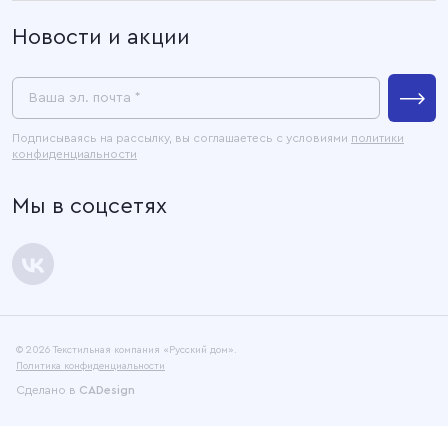
О компании
Новости и акции
Покупателям
Связаться с нами
Пресс-центр
Ваша эл. почта *
Контакты
Подписываясь на рассылку, вы соглашаетесь с условиями
политики
конфиденциальности
Официальные документы
Мы в соцсетях
Карта сайта
© 2026 Текстильная компания «Русский дом».
Политика конфиденциальности
Сделано в
CADesign