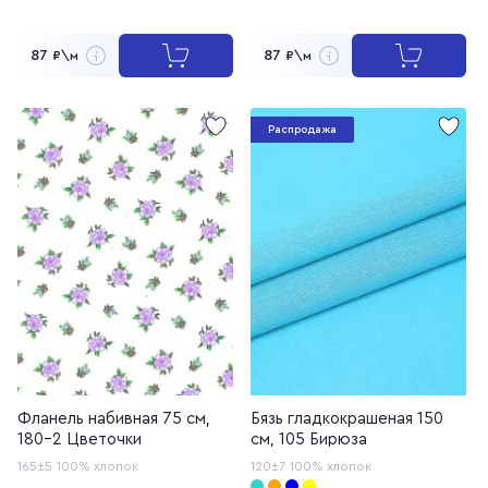
87
87
₽\м
₽\м
Распродажа
Фланель набивная 75 см,
Бязь гладкокрашеная 150
180-2 Цветочки
см, 105 Бирюза
165±5
100% хлопок
120±7
100% хлопок