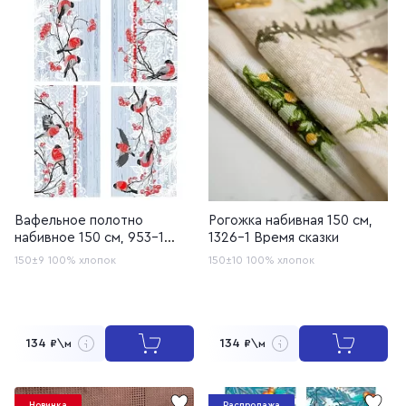
Вафельное полотно
Рогожка набивная 150 см,
набивное 150 см, 953-1
1326-1 Время сказки
Снегири
150±9
100% хлопок
150±10
100% хлопок
134
134
₽\м
₽\м
Новинка
Распродажа