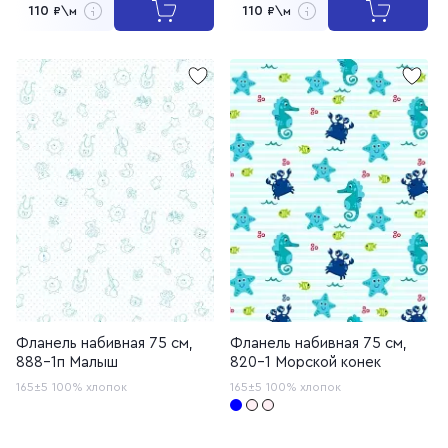
110
110
₽\м
₽\м
Фланель набивная 75 см,
Фланель набивная 75 см,
888-1п Малыш
820-1 Морской конек
165±5
100% хлопок
165±5
100% хлопок