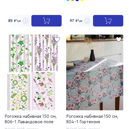
85
97
₽\м
₽\м
Рогожка набивная 150 см,
Рогожка набивная 150 см,
806-1 Лавандовое поле
804-1 Гортензия
150±10
100% хлопок
150±10
100% хлопок