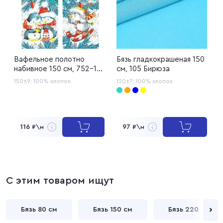
Вафельное полотно
Бязь гладкокрашеная 150
Р
набивное 150 см, 752-1
см, 105 Бирюза
1
Зимние игрушки
150±9;
100% хлопок
120±7;
100% хлопок
1
116
97
₽\м
₽\м
С этим товаром ищут
Бязь 80 см
Бязь 150 см
Бязь 220 см