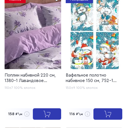
Поплин набивной 220 см,
Вафельное полотно
1380-1 Лавандовое
набивное 150 см, 752-1
кружево
Зимние игрушки
110±7
100% хлопок
150±9
100% хлопок
158
116
₽\м
₽\м