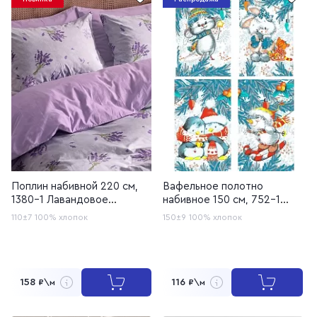
Поплин набивной 220 см,
Вафельное полотно
1380-1 Лавандовое
набивное 150 см, 752-1
кружево
Зимние игрушки
110±7
100% хлопок
150±9
100% хлопок
158
116
₽\м
₽\м