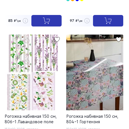
85
97
₽\м
₽\м
Рогожка набивная 150 см,
Рогожка набивная 150 см,
806-1 Лавандовое поле
804-1 Гортензия
150±10
100% хлопок
150±10
100% хлопок