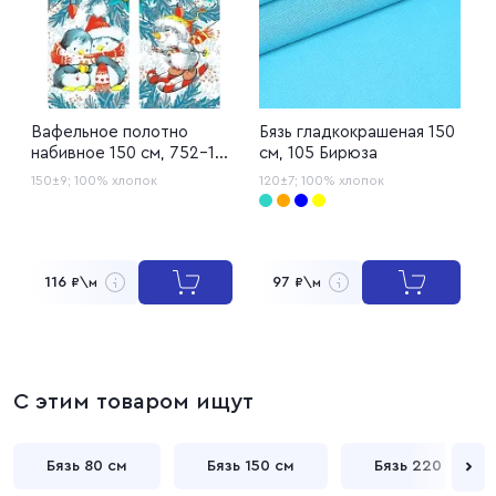
Вафельное полотно
Бязь гладкокрашеная 150
Р
набивное 150 см, 752-1
см, 105 Бирюза
1
Зимние игрушки
150±9;
100% хлопок
120±7;
100% хлопок
1
116
97
₽\м
₽\м
С этим товаром ищут
Бязь 80 см
Бязь 150 см
Бязь 220 см