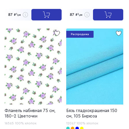
87
87
₽\м
₽\м
Распродажа
Фланель набивная 75 см,
Бязь гладкокрашеная 150
180-2 Цветочки
см, 105 Бирюза
165±5
100% хлопок
120±7
100% хлопок