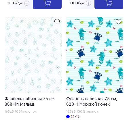
110
110
₽\м
₽\м
Фланель набивная 75 см,
Фланель набивная 75 см,
888-1п Малыш
820-1 Морской конек
165±5
100% хлопок
165±5
100% хлопок