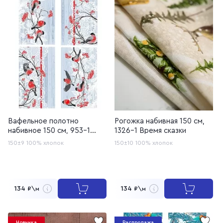
Вафельное полотно
Рогожка набивная 150 см,
набивное 150 см, 953-1
1326-1 Время сказки
Снегири
150±9
100% хлопок
150±10
100% хлопок
134
134
₽\м
₽\м
Новинка
Распродажа