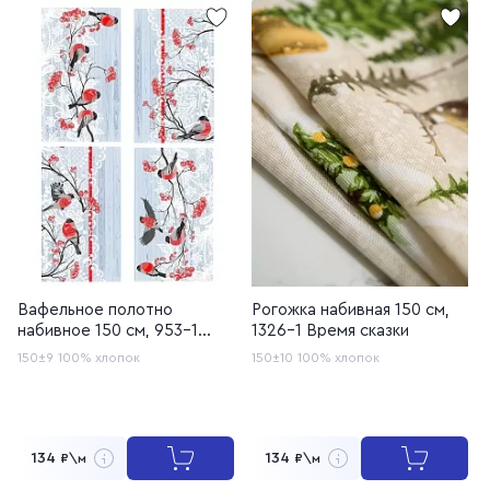
Вафельное полотно
Рогожка набивная 150 см,
набивное 150 см, 953-1
1326-1 Время сказки
Снегири
150±9
100% хлопок
150±10
100% хлопок
134
134
₽\м
₽\м