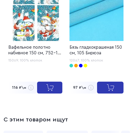
Вафельное полотно
Бязь гладкокрашеная 150
Р
набивное 150 см, 752-1
см, 105 Бирюза
1
Зимние игрушки
150±9;
100% хлопок
120±7;
100% хлопок
1
116
97
₽\м
₽\м
С этим товаром ищут