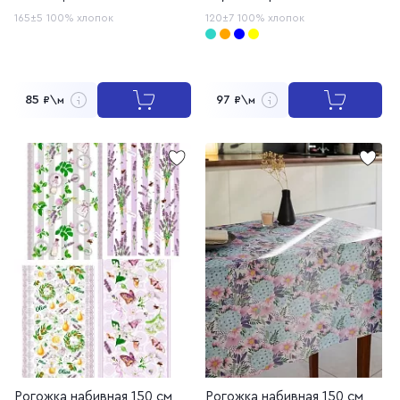
165±5
100% хлопок
120±7
100% хлопок
85
97
₽\м
₽\м
Рогожка набивная 150 см,
Рогожка набивная 150 см,