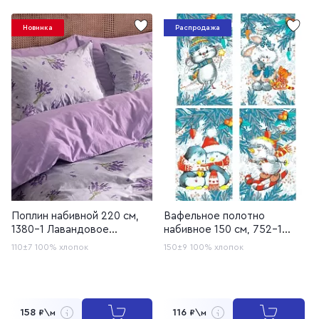
Новинка
Распродажа
Поплин набивной 220 см,
Вафельное полотно
1380-1 Лавандовое
набивное 150 см, 752-1
кружево
Зимние игрушки
110±7
100% хлопок
150±9
100% хлопок
158
116
₽\м
₽\м