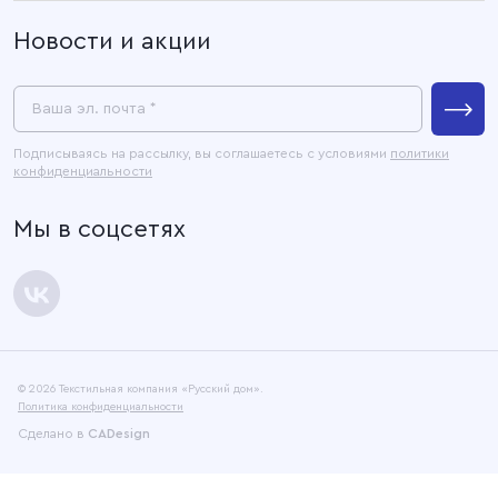
О компании
Новости и акции
Покупателям
Связаться с нами
Пресс-центр
Ваша эл. почта *
Контакты
Подписываясь на рассылку, вы соглашаетесь с условиями
политики
конфиденциальности
Официальные документы
Мы в соцсетях
Карта сайта
© 2026 Текстильная компания «Русский дом».
Политика конфиденциальности
Сделано в
CADesign