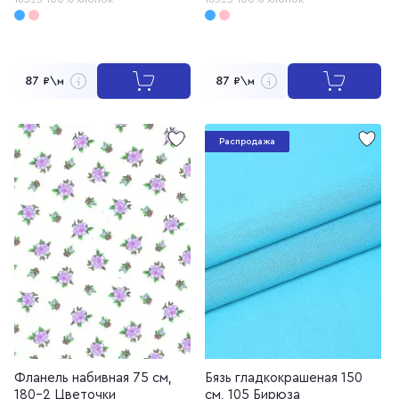
87
87
₽\м
₽\м
Распродажа
Фланель набивная 75 см,
Бязь гладкокрашеная 150
180-2 Цветочки
см, 105 Бирюза