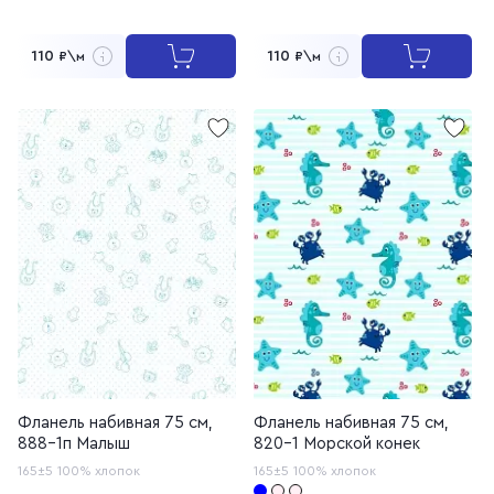
110
110
₽\м
₽\м
Фланель набивная 75 см,
Фланель набивная 75 см,
888-1п Малыш
820-1 Морской конек
165±5
100% хлопок
165±5
100% хлопок