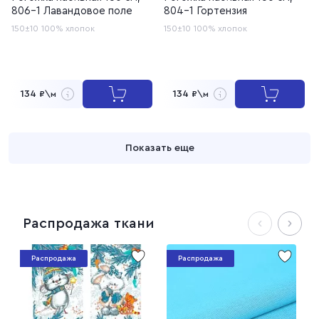
806-1 Лавандовое поле
804-1 Гортензия
150±10
100% хлопок
150±10
100% хлопок
134
134
₽\м
₽\м
Показать еще
Распродажа ткани
Распродажа
Распродажа