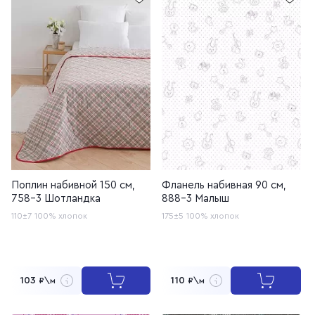
Поплин набивной 150 см,
Фланель набивная 90 см,
758-3 Шотландка
888-3 Малыш
110±7
100% хлопок
175±5
100% хлопок
103
110
₽\м
₽\м