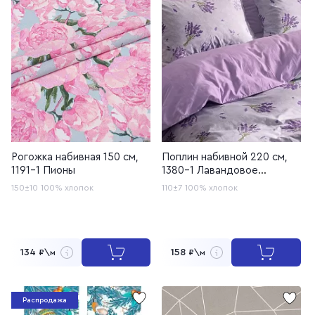
Рогожка набивная 150 см,
Поплин набивной 220 см,
1191-1 Пионы
1380-1 Лавандовое
кружево
150±10
100% хлопок
110±7
100% хлопок
134
158
₽\м
₽\м
Распродажа