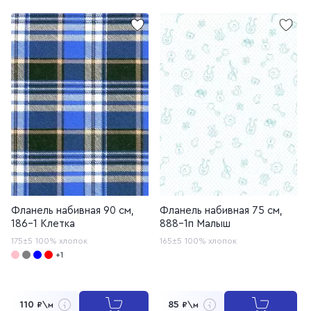
Фланель набивная 90 см,
Фланель набивная 75 см,
186-1 Клетка
888-1п Малыш
175±5
100% хлопок
165±5
100% хлопок
+1
110
85
₽\м
₽\м