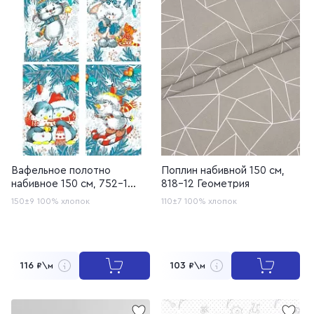
Вафельное полотно
Поплин набивной 150 см,
набивное 150 см, 752-1
818-12 Геометрия
Зимние игрушки
150±9
100% хлопок
110±7
100% хлопок
116
103
₽\м
₽\м