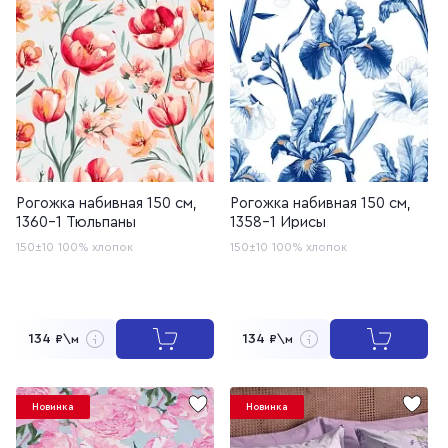
Рогожка набивная 150 см,
Рогожка набивная 150 см,
1360-1 Тюльпаны
1358-1 Ирисы
150±10
100% хлопок
150±10
100% хлопок
134
134
₽\м
₽\м
Новинка
Новинка