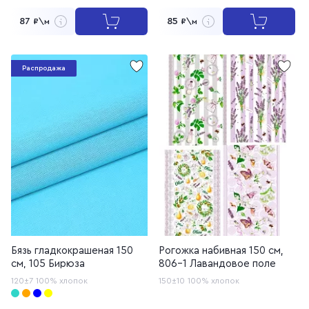
87
85
₽\м
₽\м
Распродажа
Бязь гладкокрашеная 150
Рогожка набивная 150 см,
см, 105 Бирюза
806-1 Лавандовое поле
120±7
100% хлопок
150±10
100% хлопок