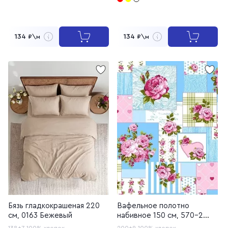
134
134
₽\м
₽\м
Бязь гладкокрашеная 220
Вафельное полотно
см, 0163 Бежевый
набивное 150 см, 570-2
Печворк
138±7
100% хлопок
200±9
100% хлопок