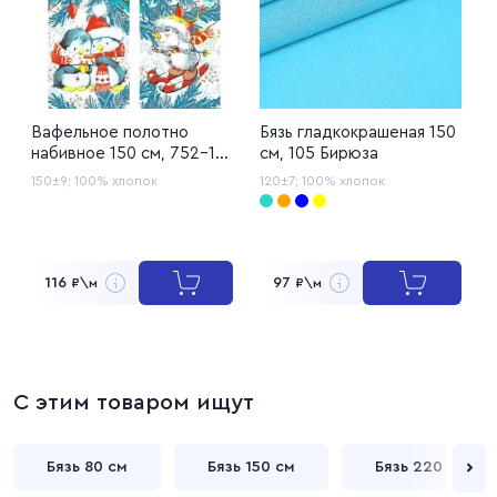
Вафельное полотно
Бязь гладкокрашеная 150
Р
набивное 150 см, 752-1
см, 105 Бирюза
1
Зимние игрушки
150±9;
100% хлопок
120±7;
100% хлопок
1
116
97
₽\м
₽\м
С этим товаром ищут
Бязь 80 см
Бязь 150 см
Бязь 220 см