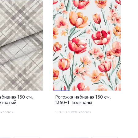
и
ая
абивная 150 см,
Рогожка набивная 150 см,
етчатый
1360-1 Тюльпаны
 хлопок
150±10
100% хлопок