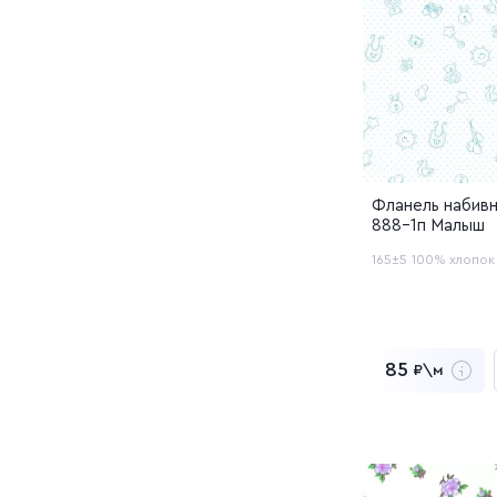
Фланель набивн
888-1п Малыш
165±5
100% хлопок
85
₽\м
4 250
Заказать обр
Перейти в 
Добавлен в 