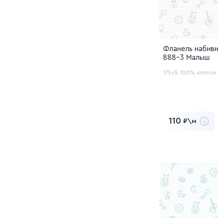
Фланель набивн
888-3 Малыш
175±5
100% хлопок
110
₽\м
5 500
Заказать обр
Перейти в 
Добавлен в 