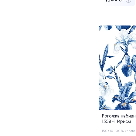
Фланель
Рип-стоп камуфляж
техническая
8 040
Заказать обр
Саржа камуфляж
Перейти в 
Добавлен в 
Твил камуфляж
Ткань костюмная
камуфляж
Рогожка набивн
1358-1 Ирисы
150±10
100% хлопо