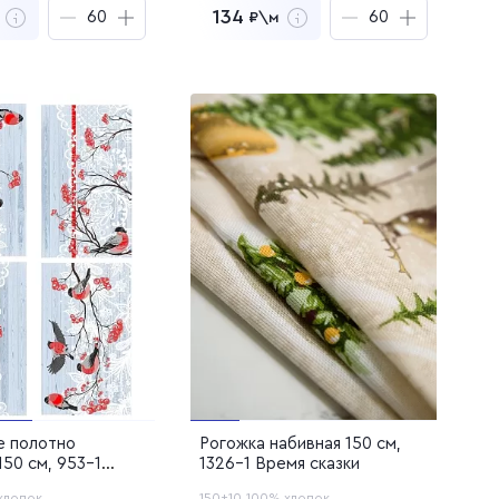
134
₽\м
 040
₽
8 040
₽
за
60
м
за
60
м
ть образцы
Заказать образцы
йти в корзину
Перейти в корзину
лен в корзину
Добавлен в корзину
е полотно
Рогожка набивная 150 см,
150 см, 953-1
1326-1 Время сказки
хлопок
150±10
100% хлопок