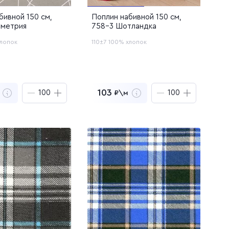
бивной 150 см,
Поплин набивной 150 см,
ометрия
758-3 Шотландка
лопок
110±7
100% хлопок
103
₽\м
 300
₽
10 300
₽
за
100
м
за
100
м
ть образцы
Заказать образцы
йти в корзину
Перейти в корзину
лен в корзину
Добавлен в корзину