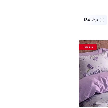
134
₽\м
8 040
Заказать обр
Перейти в 
Добавлен в 
Новинка