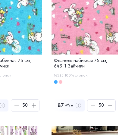
абивная 75 см,
Фланель набивная 75 см,
чики
643-1 Зайчики
хлопок
165±5
100% хлопок
87
₽\м
 350
₽
4 350
₽
за
50
м
за
50
м
ть образцы
Заказать образцы
йти в корзину
Перейти в корзину