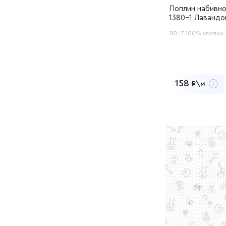
Поплин набивно
1380-1 Лавандо
кружево
110±7
100% хлопок
158
₽\м
9 480
Заказать обр
Перейти в 
Добавлен в 