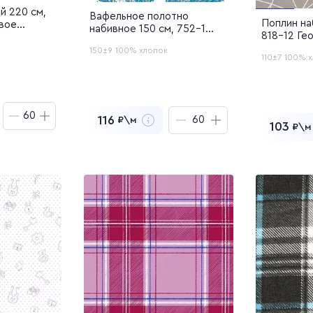
й 220 см,
Вафельное полотно
Поплин на
вое
набивное 150 см, 752-1
818-12 Ге
Зимние игрушки
150±9
100% хлопок
110±7
100% х
116
₽\м
103
₽\м
₽
за
60
м
6 960
₽
за
60
м
азцы
10
Заказать образцы
Заказа
корзину
Перейти в корзину
корзину
Пере
Добавлен в корзину
Добав