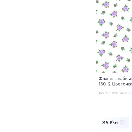
Фланель набивн
180-2 Цветочк
165±5
100% хлопок
85
₽\м