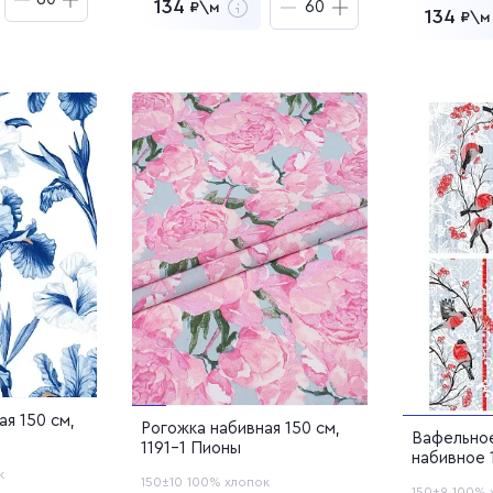
134
₽\м
134
₽\м
₽
за
60
м
8 040
₽
за
60
м
азцы
8
Заказать образцы
Заказа
корзину
Перейти в корзину
корзину
Пере
Добавлен в корзину
Добав
ая 150 см,
Рогожка набивная 150 см,
Вафельно
1191-1 Пионы
набивное 
к
Снегири
150±10
100% хлопок
150±9
100% 