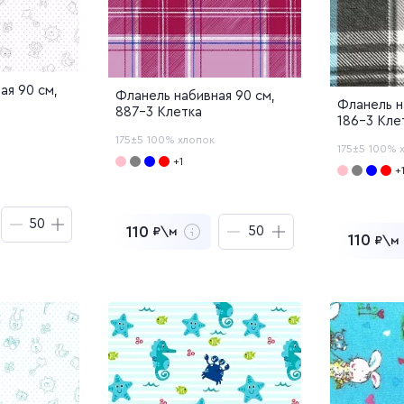
ая 90 см,
Фланель набивная 90 см,
Фланель н
887-3 Клетка
186-3 Кле
175±5
100% хлопок
175±5
100% 
+1
+
110
₽\м
110
₽\м
₽
за
50
м
5 500
₽
за
50
м
азцы
5
Заказать образцы
Заказа
корзину
Перейти в корзину
корзину
Пере
Добавлен в корзину
Добав