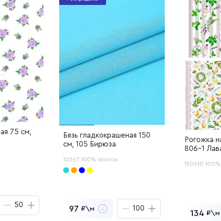
Добав
ая 75 см,
Бязь гладкокрашеная 150
Рогожка н
и
см, 105 Бирюза
806-1 Лав
120±7
100% хлопок
150±10
100%
97
₽\м
134
₽\м