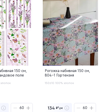
лен в корзину
Добавлен в корзину
абивная 150 см,
Рогожка набивная 150 см,
андовое поле
804-1 Гортензия
 хлопок
150±10
100% хлопок
134
₽\м