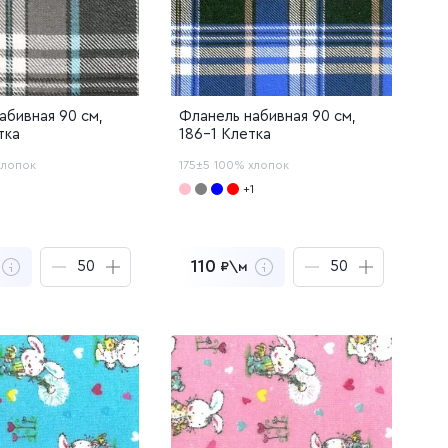
абивная 90 см,
Фланель набивная 90 см,
тка
186-1 Клетка
хлопок
175±5
100% хлопок
1
+1
110
₽\м
 500
₽
5 500
₽
за
50
м
за
50
м
ть образцы
Заказать образцы
йти в корзину
Перейти в корзину
лен в корзину
Добавлен в корзину