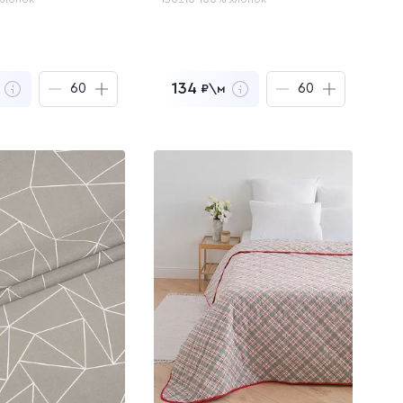
134
₽\м
 040
₽
8 040
₽
за
60
м
за
60
м
ть образцы
Заказать образцы
йти в корзину
Перейти в корзину
лен в корзину
Добавлен в корзину