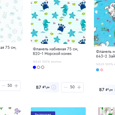
ая 75 см,
Фланель набивная 75 см,
Фланель н
820-1 Морской конек
643-2 Зай
165±5
100% хлопок
165±5
100% 
87
₽\м
87
₽\м
₽
за
50
м
4 350
₽
за
50
м
азцы
4
Заказать образцы
Заказа
корзину
Перейти в корзину
корзину
Пере
Добавлен в корзину
Распродажа