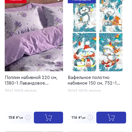
Поплин набивной 220 см,
Вафельное полотно
1380-1 Лавандовое
набивное 150 см, 752-1
кружево
Зимние игрушки
110±7
100% хлопок
150±9
100% хлопок
158
116
₽\м
₽\м