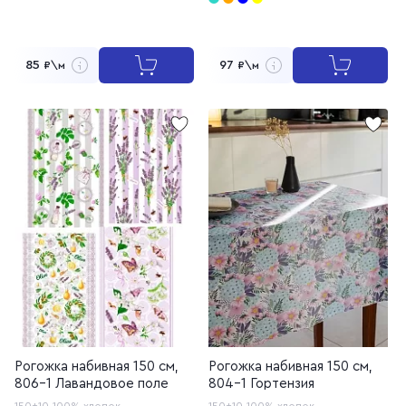
85
97
₽\м
₽\м
Рогожка набивная 150 см,
Рогожка набивная 150 см,
806-1 Лавандовое поле
804-1 Гортензия
150±10
100% хлопок
150±10
100% хлопок