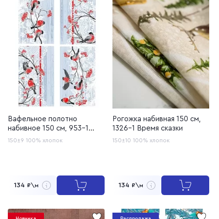
Вафельное полотно
Рогожка набивная 150 см,
набивное 150 см, 953-1
1326-1 Время сказки
Снегири
150±9
100% хлопок
150±10
100% хлопок
134
134
₽\м
₽\м
Новинка
Распродажа