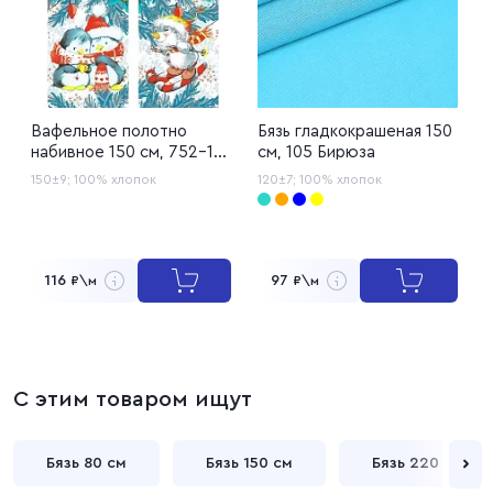
Вафельное полотно
Бязь гладкокрашеная 150
Р
набивное 150 см, 752-1
см, 105 Бирюза
1
Зимние игрушки
150±9;
100% хлопок
120±7;
100% хлопок
1
116
97
₽\м
₽\м
С этим товаром ищут
Бязь 80 см
Бязь 150 см
Бязь 220 см