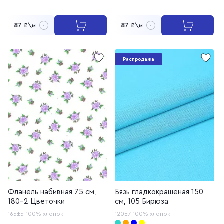
87
87
₽\м
₽\м
Распродажа
Фланель набивная 75 см,
Бязь гладкокрашеная 150
180-2 Цветочки
см, 105 Бирюза
165±5
100% хлопок
120±7
100% хлопок