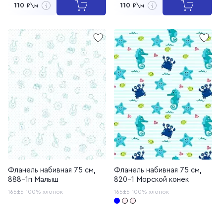
110
110
₽\м
₽\м
Фланель набивная 75 см,
Фланель набивная 75 см,
888-1п Малыш
820-1 Морской конек
165±5
100% хлопок
165±5
100% хлопок