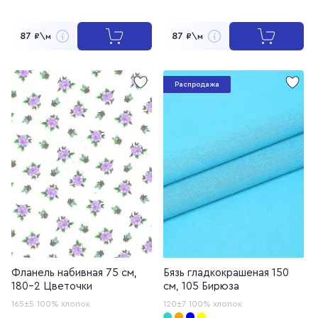
87
87
₽\м
₽\м
Распродажа
Фланель набивная 75 см,
Бязь гладкокрашеная 150
180-2 Цветочки
см, 105 Бирюза
165±5
100% хлопок
120±7
100% хлопок