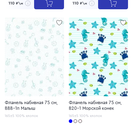
110
110
₽\м
₽\м
Фланель набивная 75 см,
Фланель набивная 75 см,
888-1п Малыш
820-1 Морской конек
165±5
100% хлопок
165±5
100% хлопок