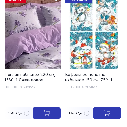
Поплин набивной 220 см,
Вафельное полотно
1380-1 Лавандовое
набивное 150 см, 752-1
кружево
Зимние игрушки
110±7
100% хлопок
150±9
100% хлопок
158
116
₽\м
₽\м