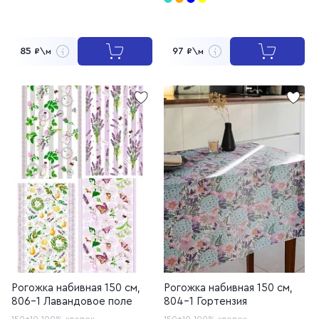
85
97
₽\м
₽\м
Рогожка набивная 150 см,
Рогожка набивная 150 см,
806-1 Лавандовое поле
804-1 Гортензия
150±10
100% хлопок
150±10
100% хлопок