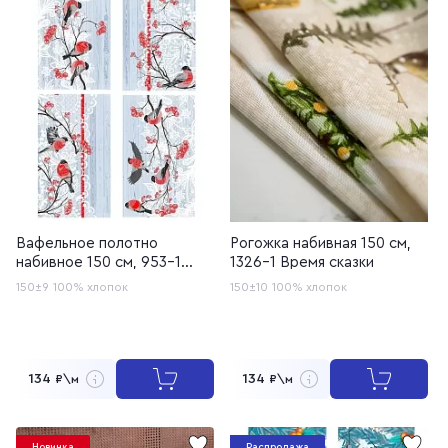
Вафельное полотно
Рогожка набивная 150 см,
набивное 150 см, 953-1
1326-1 Время сказки
Снегири
150±9
100% хлопок
150±10
100% хлопок
134
134
₽\м
₽\м
Новинка
Распродажа