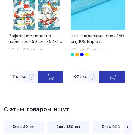
Вафельное полотно
Бязь гладкокрашеная 150
Р
набивное 150 см, 752-1
см, 105 Бирюза
1
Зимние игрушки
150±9;
100% хлопок
120±7;
100% хлопок
1
116
97
₽\м
₽\м
С этим товаром ищут
Бязь 80 см
Бязь 150 см
Бязь 220 см