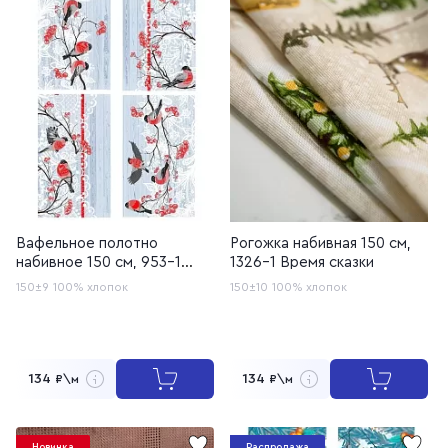
Вафельное полотно
Рогожка набивная 150 см,
набивное 150 см, 953-1
1326-1 Время сказки
Снегири
150±9
100% хлопок
150±10
100% хлопок
134
134
₽\м
₽\м
Новинка
Распродажа