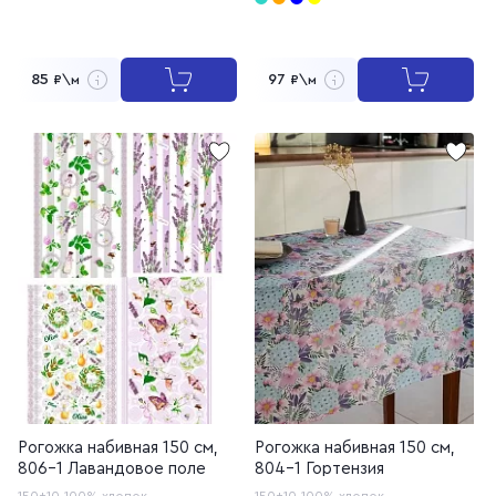
85
97
₽\м
₽\м
Рогожка набивная 150 см,
Рогожка набивная 150 см,
806-1 Лавандовое поле
804-1 Гортензия
150±10
100% хлопок
150±10
100% хлопок