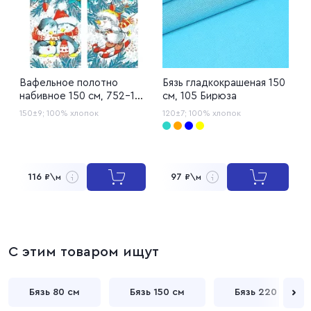
Вафельное полотно
Бязь гладкокрашеная 150
Р
набивное 150 см, 752-1
см, 105 Бирюза
1
Зимние игрушки
150±9;
100% хлопок
120±7;
100% хлопок
1
116
97
₽\м
₽\м
С этим товаром ищут
Бязь 80 см
Бязь 150 см
Бязь 220 см