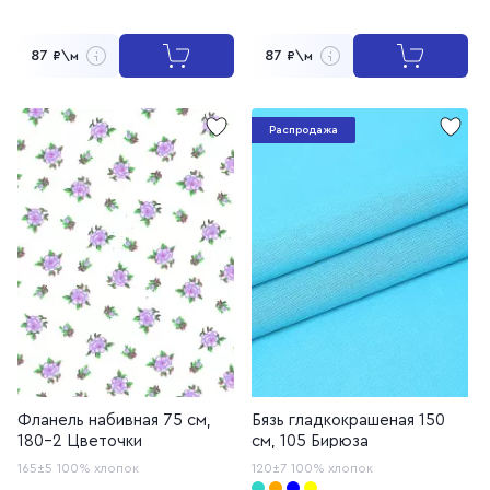
87
87
₽\м
₽\м
Распродажа
Фланель набивная 75 см,
Бязь гладкокрашеная 150
180-2 Цветочки
см, 105 Бирюза
165±5
100% хлопок
120±7
100% хлопок