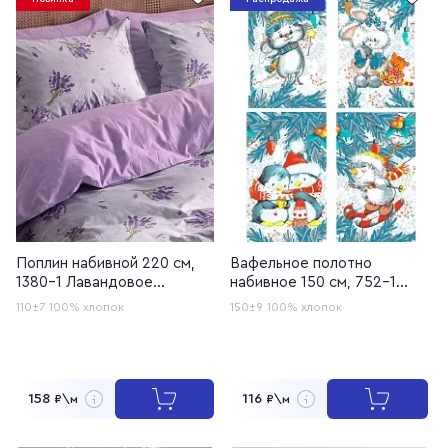
Поплин набивной 220 см,
Вафельное полотно
1380-1 Лавандовое
набивное 150 см, 752-1
кружево
Зимние игрушки
110±7
100% хлопок
150±9
100% хлопок
158
116
₽\м
₽\м