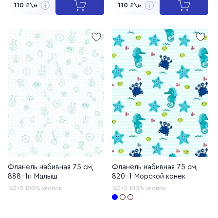
110
110
₽\м
₽\м
Фланель набивная 75 см,
Фланель набивная 75 см,
888-1п Малыш
820-1 Морской конек
165±5
100% хлопок
165±5
100% хлопок