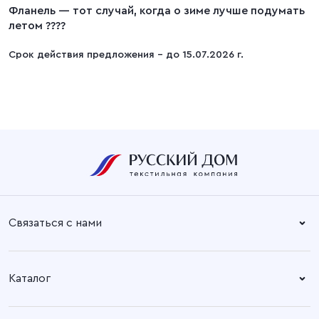
Фланель — тот случай, когда о зиме лучше подумать
летом ????
Срок действия предложения - до 15.07.2026 г.
Связаться с нами
Справочный центр:
Время работы:
Пн. – Пт: 8.30 – 17.00
+7 (4932) 58-14-67
Каталог
Адрес офиса:
Время работы:
Ткани