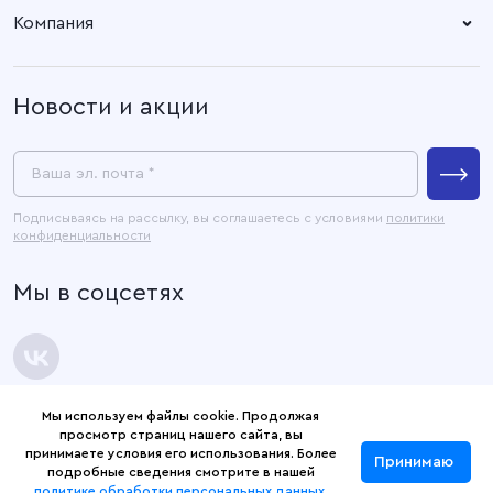
153003, город Иваново, ул.
Пн. – Пт: 8.30 – 17.00
Компания
Наговицыной -
Готовые изделия
Икрянистовой, д. 6, литер Б3
О компании
Новости и акции
Покупателям
Связаться с нами
Пресс-центр
Ваша эл. почта *
Контакты
Подписываясь на рассылку, вы соглашаетесь с условиями
политики
конфиденциальности
Официальные документы
Мы в соцсетях
Карта сайта
Мы используем файлы cookie. Продолжая
просмотр страниц нашего сайта, вы
© 2026 Текстильная компания «Русский дом».
принимаете условия его использования. Более
Принимаю
Политика конфиденциальности
подробные сведения смотрите в нашей
политике обработки персональных данных
.