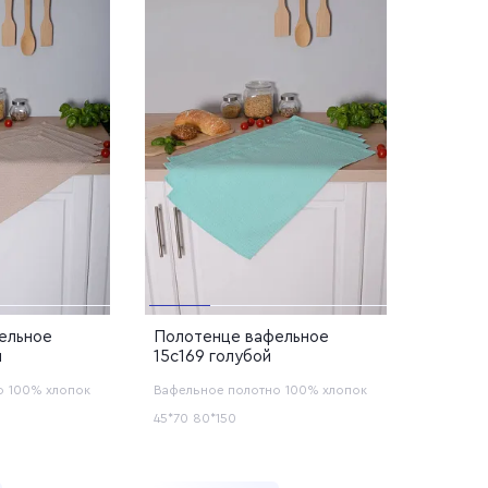
ельное
Полотенце вафельное
й
15с169 голубой
о
100% хлопок
Вафельное полотно
100% хлопок
45*70
80*150