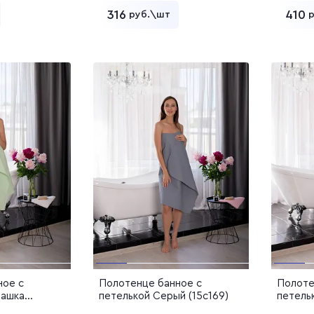
316
410
руб.\шт
ь в корзину
Добавить в корзину
ное с
Полотенце банное с
Полоте
ташка
петелькой Серый (15с169)
петельк