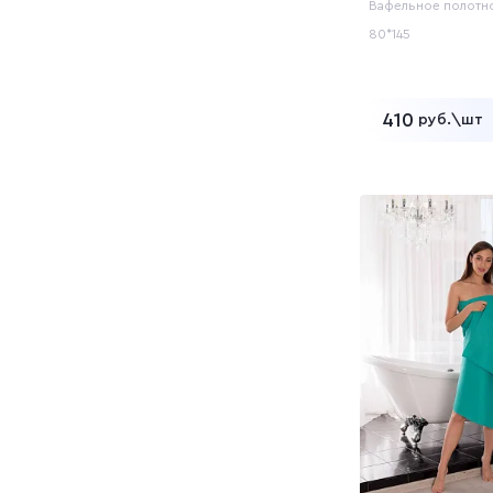
Вафельное полотн
80*145
410
руб.\шт
Добавит