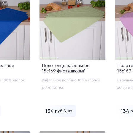
ельное
Полотенце вафельное
Полоте
15с169 фисташковый
15с169
о
100% хлопок
Вафельное полотно
100% хлопок
Вафельн
45*70
80*150
45*70
80
134
134
руб.\шт
р
ь в корзину
Добавить в корзину