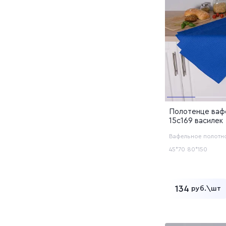
Полотенце ваф
15с169 василек
Вафельное полотн
45*70
80*150
134
руб.\шт
Добавит