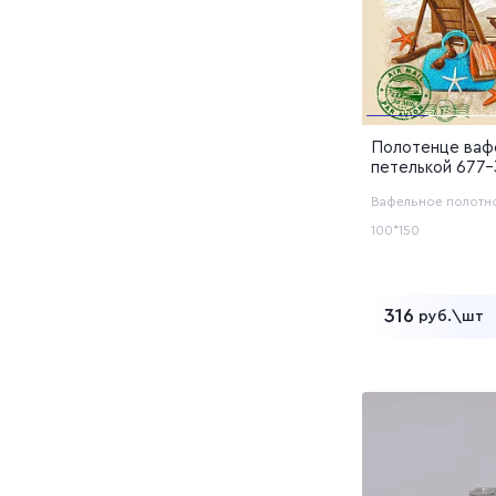
Полотенце ваф
петелькой 677-
бежевый (12с48
Вафельное полотн
100*150
316
руб.\шт
Добавит