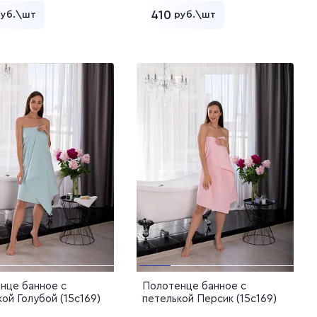
410
руб.\шт
руб.\шт
Добавить в корзину
Добавить в корзину
нце банное с
Полотенце банное с
ой Голубой (15с169)
петелькой Персик (15с169)