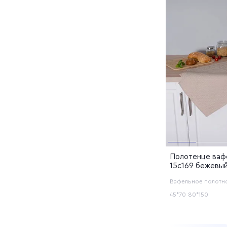
Полотенце ваф
15с169 бежевы
Вафельное полотн
45*70
80*150