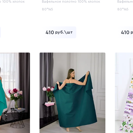
о
100% хлопок
Вафельное полотно
100% хлопок
Вафельн
80*145
80*145
410
410
руб.\шт
ь в корзину
Добавить в корзину