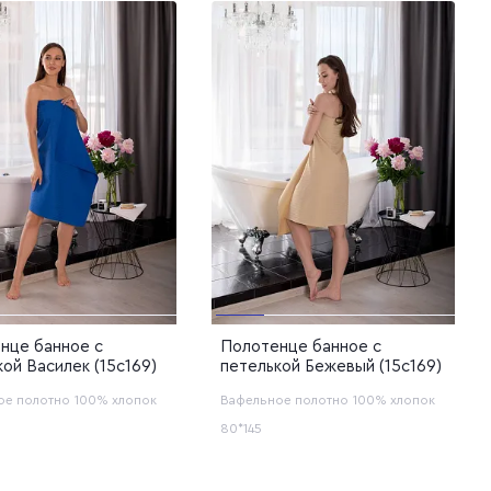
и
ая
нце банное с
Полотенце банное с
ой Василек (15с169)
петелькой Бежевый (15с169)
ое полотно
100% хлопок
Вафельное полотно
100% хлопок
80*145