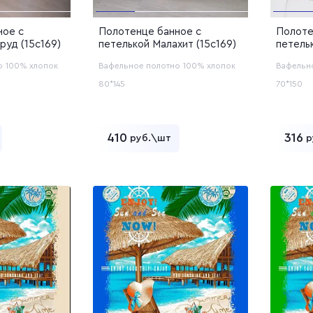
ное с
Полотенце банное с
Полоте
руд (15с169)
петелькой Малахит (15с169)
петель
Лаванд
о
100% хлопок
Вафельное полотно
100% хлопок
Вафельн
80*145
70*150
410
316
руб.\шт
р
ь в корзину
Добавить в корзину