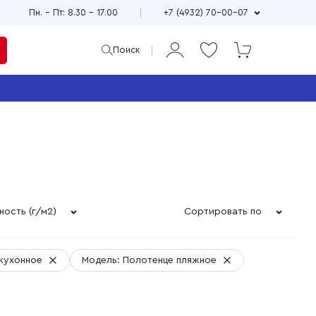
Пн. – Пт: 8.30 – 17.00
+7 (4932) 70-00-07
Поиск
ая
и
Продажа мерного и
м
весового лоскута
75
Широкий выбор расцветок,
см
принтов и фактур
±10
ность (г/м2)
Сортировать по
Выгодные цены
90
зи
Доставка по всей стране
кухонное
Модель: Полотенце пляжное