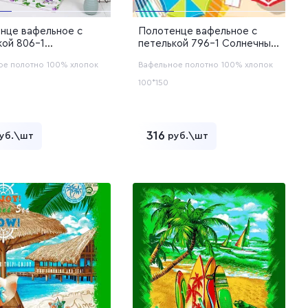
нце вафельное с
Полотенце вафельное с
кой 806-1
петелькой 796-1 Солнечные
овое поле (12с48)
зонтики (12с48)
ое полотно
100% хлопок
Вафельное полотно
100% хлопок
100*150
316
уб.\шт
руб.\шт
Добавить в корзину
Добавить в корзину