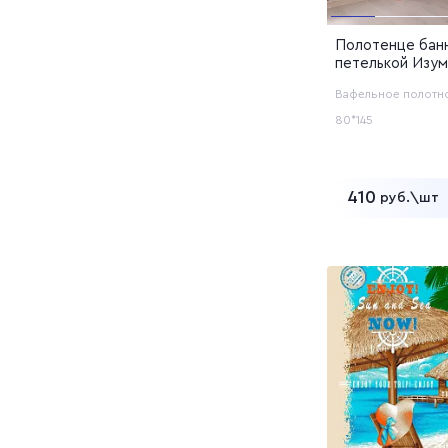
Полотенце бан
петелькой Изум
Вафельное полотн
80*145
410
руб.\шт
Добавит