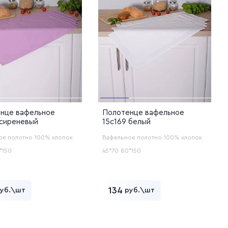
нце вафельное
Полотенце вафельное
 сиреневый
15с169 белый
ое полотно
100% хлопок
Вафельное полотно
100% хлопок
*150
45*70
80*150
134
уб.\шт
руб.\шт
Добавить в корзину
Добавить в корзину