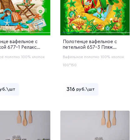
нце вафельное с
Полотенце вафельное с
кой 677-1 Релакс
петелькой 657-3 Пляж
й (12с48)
зеленый (12с48)
ое полотно
100% хлопок
Вафельное полотно
100% хлопок
100*150
316
уб.\шт
руб.\шт
Добавить в корзину
Добавить в корзину