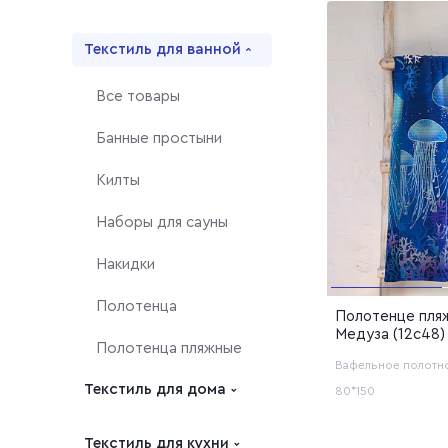
белья из попли
Бязь гладкокр
Покрывала
Пижамы
Бязь набивная
Все товары
Камуфляжные ткани
Текстиль для ванной
Халаты банные
Поплин
Комплекты
Распродажа
Все товары
постельного белья
Поплин 150 см
Наборы наволочек
Банные простыни
Поплин 220 см
Пододеяльники
Поплин гладк
Килты
Поплин набивн
Простыни
Наборы для сауны
Накидки
Полотенца
Полотенце пля
Медуза (12с48)
Полотенца пляжные
Вафельное полотн
Текстиль для дома
80*150
Все товары
Текстиль для кухни