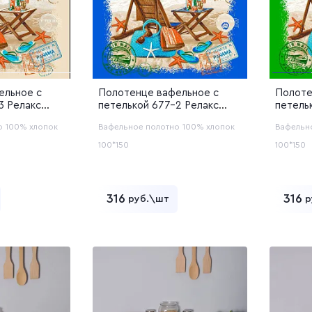
ельное с
Полотенце вафельное с
Полоте
3 Релакс
петелькой 677-2 Релакс
петель
)
синий (12с48)
зелены
о
100% хлопок
Вафельное полотно
100% хлопок
Вафельн
100*150
100*150
316
316
руб.\шт
р
ь в корзину
Добавить в корзину