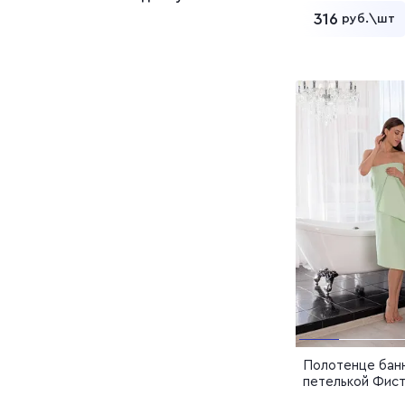
316
руб.\шт
Покрывала
Все товары
Шторы
Добавит
Дорожки
Полотенца
Прихватки и
рукавицы
Салфетки
Сидушки
Скатерти
Сумки -
шопперы
Фартуки
Полотенце бан
петелькой Фис
(15с169)