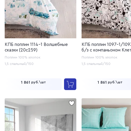
КПБ поплин 1114-1 Волшебные
КПБ поплин 1097-1/109
сказки (20с259)
б/з с компаньоном Кле
голубой (20с259)
Поплин
100% хлопок
Поплин
100% хлопок
1,5 спальный/150
1,5 спальный/150
1 861
1 861
руб.\шт
руб.\шт