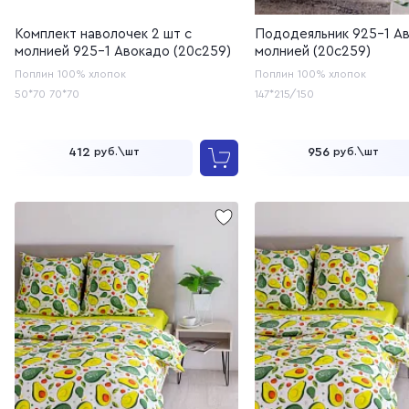
Комплект наволочек 2 шт с
Пододеяльник 925-1 Ав
молнией 925-1 Авокадо (20с259)
молнией (20с259)
Поплин
100% хлопок
Поплин
100% хлопок
50*70
70*70
147*215/150
412
956
руб.\шт
руб.\шт