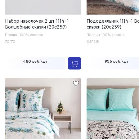
Набор наволочек 2 шт 1114-1
Пододеяльник 1114-1 
Волшебные сказки (20с259)
сказки (20с259)
Поплин
100% хлопок
Поплин
100% хлопок
70*70
145*215
480
956
руб.\шт
руб.\шт