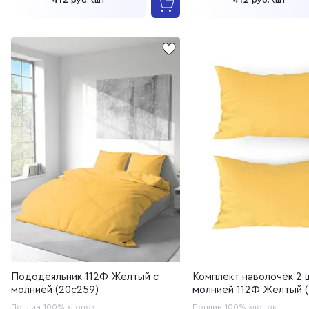
412
412
Пододеяльник 112Ф Желтый с
Комплект наволочек 2 
молнией (20с259)
молнией 112Ф Желтый (
Поплин
100% хлопок
Поплин
100% хлопок