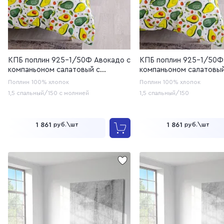
КПБ поплин 925-1/50Ф Авокадо с
КПБ поплин 925-1/50Ф
компаньоном салатовый с
компаньоном салатовый
молнией (20с259)
Поплин
100% хлопок
Поплин
100% хлопок
1,5 спальный/150 с молнией
1,5 спальный/150
1 861
1 861
руб.\шт
руб.\шт