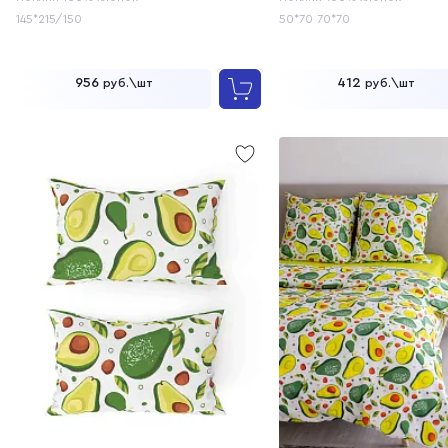
145*215/150
50*70
70*70
956
412
руб.\шт
руб.\шт