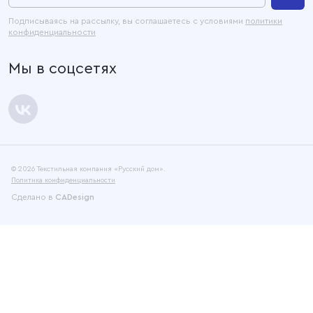
Контакты
Подписываясь на рассылку, вы соглашаетесь с условиями
политики
конфиденциальности
Официальные документы
Мы в соцсетях
Карта сайта
© 2026 Текстильная компания «Русский дом».
Политика конфиденциальности
Сделано в
CADesign