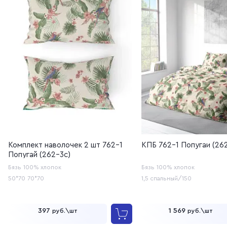
Комплект наволочек 2 шт 762-1
КПБ 762-1 Попугаи (262
Попугай (262-3с)
Бязь
100% хлопок
Бязь
100% хлопок
50*70
70*70
1,5 спальный/150
397
1 569
руб.\шт
руб.\шт