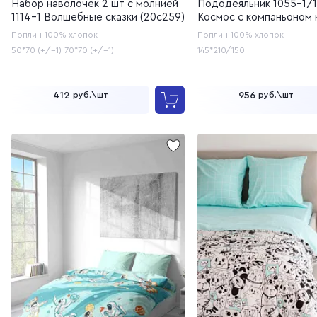
Набор наволочек 2 шт с молнией
Пододеяльник 1055-1/1
1114-1 Волшебные сказки (20с259)
Космос с компаньоном 
голубой (20с259)
Поплин
100% хлопок
Поплин
100% хлопок
50*70 (+/-1)
70*70 (+/-1)
145*210/150
412
956
руб.\шт
руб.\шт