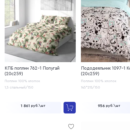
КПБ поплин 762-1 Попугай
Пододеяльник 1097-1 К
(20с259)
(20с259)
Поплин
100% хлопок
Поплин
100% хлопок
1,5 спальный/150
145*215/150
1 861
956
руб.\шт
руб.\шт