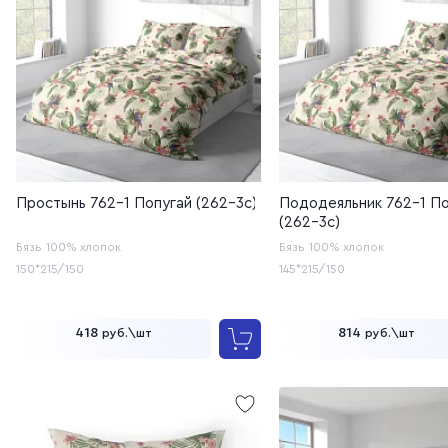
Простынь 762-1 Попугай (262-3с)
Пододеяльник 762-1 По
(262-3с)
Бязь
100% хлопок
Бязь
100% хлопок
150*215/150
145*215/150
418
814
руб.\шт
руб.\шт