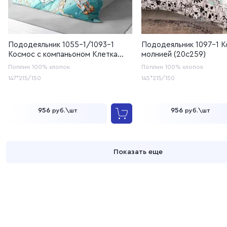
Пододеяльник 1055-1/1093-1
Пододеяльник 1097-1 К
Космос с компаньоном Клетка
молнией (20с259)
голубой с молнией (20с259)
Поплин
100% хлопок
Поплин
100% хлопок
147*215/150
145*215/150
956
956
руб.\шт
руб.\шт
Показать еще