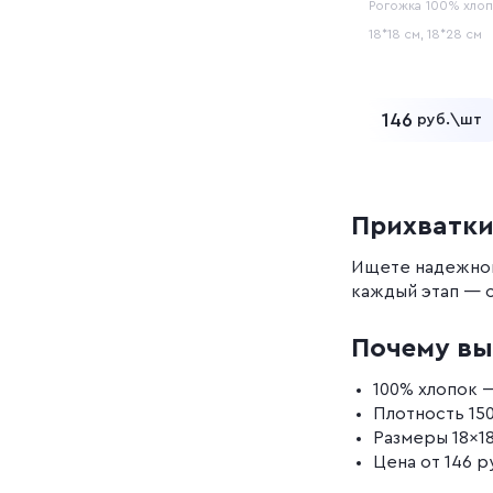
Рогожка
100% хло
18*18 см, 18*28 см
146
руб.\шт
Добавит
Прихватки
Ищете надежног
каждый этап — о
Почему вы
100% хлопок 
Плотность 15
Размеры 18×1
Цена от 146 