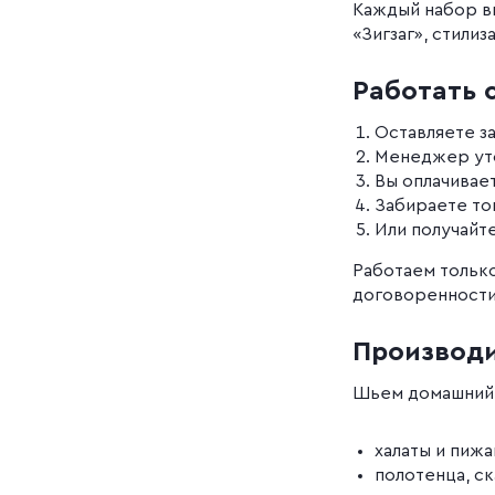
Каждый набор вк
«Зигзаг», стили
Работать 
Оставляете за
Менеджер уто
Вы оплачивает
Забираете то
Или получайт
Работаем только
договоренности
Производи
Шьем домашний 
халаты и пижа
полотенца, с