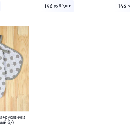
146
146
руб.\шт
р
ь в корзину
Добавить в корзину
а+рукавичка
рый б/з