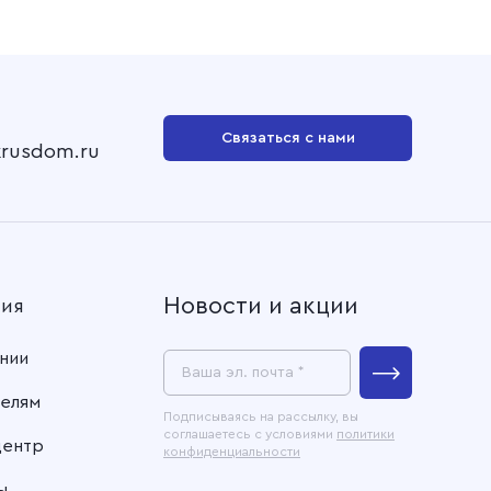
Связаться с нами
krusdom.ru
Новости и акции
ния
нии
Ваша эл. почта *
елям
Подписываясь на рассылку, вы
соглашаетесь с условиями
политики
центр
конфиденциальности
ы