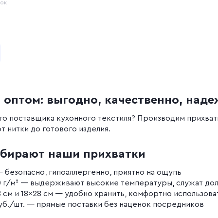
пок
ь в корзину
 оптом: выгодно, качественно, над
о поставщика кухонного текстиля? Производим прихватк
т нитки до готового изделия.
бирают наши прихватки
— безопасно, гипоаллергенно, приятно на ощупь
0 г/м² — выдерживают высокие температуры, служат до
8 см и 18×28 см — удобно хранить, комфортно использова
руб./шт. — прямые поставки без наценок посредников