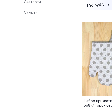
Скатерти
146
руб.\шт
Сумки -
шопперы
Добавит
Фартуки
Набор прихватк
568-7 Горох се