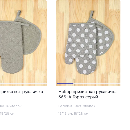
и
ая
прихватка+рукавичка
Набор прихватка+рукавичка
568-4 Горох серый
100% хлопок
Рогожка
100% хлопок
 18*28 см
18*18 см, 18*28 см