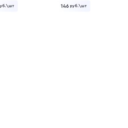
146
уб.\шт
руб.\шт
Добавить в корзину
Добавить в корзину