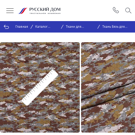
Главная
Каталог
Ткани для
Ткань Бязь для
тканей
спецодежды
спецодежды