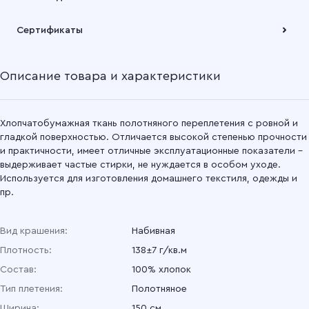
Подробнее
Забрать товар Вы можете через самовывозов с одного из
Сертификаты
наших складов или через транспортную компанию на Ваш
выбор
Описание товара и характеристики
Подробнее
Хлопчатобумажная ткань полотняного переплетения с ровной и
гладкой поверхностью. Отличается высокой степенью прочности
и практичности, имеет отличные эксплуатационные показатели –
выдерживает частые стирки, не нуждается в особом уходе.
Используется для изготовления домашнего текстиля, одежды и
пр.
Вид крашения:
Набивная
Плотность:
138±7 г/кв.м
Состав:
100% хлопок
Тип плетения:
Полотняное
Ширина:
150 см