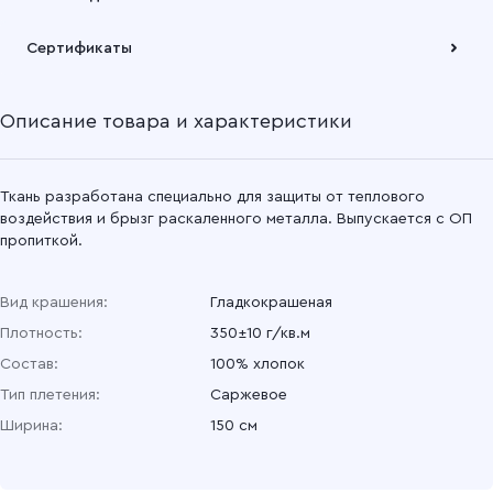
Подробнее
Забрать товар Вы можете через самовывозов с одного из
Сертификаты
наших складов или через транспортную компанию на Ваш
выбор
Описание товара и характеристики
Подробнее
Ткань разработана специально для защиты от теплового
воздействия и брызг раскаленного металла. Выпускается с ОП
пропиткой.
Вид крашения:
Гладкокрашеная
Плотность:
350±10 г/кв.м
Состав:
100% хлопок
Тип плетения:
Саржевое
Ширина:
150 см