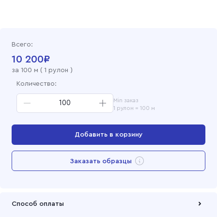
Бязь гладкокрашеная 150 см, 29Ф Оранжевая
Бязь гладкокрашеная 150 см, 01 Василек
Всего:
Бязь гладкокрашеная 150 см, 11Ф Желтый
10 200
₽
за
100
м (
1 рулон
)
Количество:
Min заказ
1 рулон = 100 м
Добавить в корзину
Перейти в корзину
Заказать образцы
Добавлен в корзину
Способ оплаты