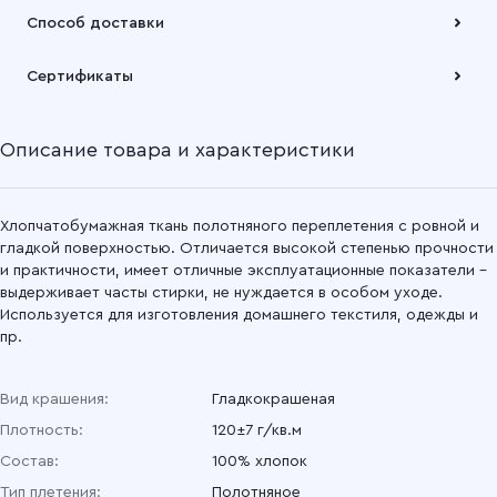
Оплата осуществляется по безналичному расчету
Способ доставки
Подробнее
Забрать товар Вы можете через самовывозов с одного из
Сертификаты
наших складов или через транспортную компанию на Ваш
выбор
Описание товара и характеристики
Подробнее
Хлопчатобумажная ткань полотняного переплетения с ровной и
гладкой поверхностью. Отличается высокой степенью прочности
и практичности, имеет отличные эксплуатационные показатели –
выдерживает часты стирки, не нуждается в особом уходе.
Используется для изготовления домашнего текстиля, одежды и
пр.
Вид крашения:
Гладкокрашеная
Плотность:
120±7 г/кв.м
Состав:
100% хлопок
Тип плетения:
Полотняное