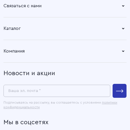
Связаться с нами
Справочный центр:
Время работы:
Пн. – Пт: 8.30 – 17.00
+7 (4932) 58-14-67
Каталог
Адрес офиса:
Время работы:
Ткани
153003, город Иваново, ул.
Пн. – Пт: 8.30 – 17.00
Компания
Наговицыной -
Готовые изделия
Икрянистовой, д. 6, литер Б3
О компании
Новости и акции
Покупателям
Связаться с нами
Пресс-центр
Ваша эл. почта *
Контакты
Подписываясь на рассылку, вы соглашаетесь с условиями
политики
конфиденциальности
Официальные документы
Мы в соцсетях
Карта сайта