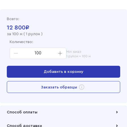
Бязь гладкокрашеная 150 см, 038 Бордо
Всего:
Бязь гладкокрашеная 150 см, 032 Красный
12 800
₽
за
100
м (
1 рулон
)
Бязь гладкокрашеная 150 см, 0113 Желтый
Количество:
Min заказ
Бязь гладкокрашеная 150 см, 011 Желтый
1 рулон = 100 м
Бязь гладкокрашеная 150 см, 0105 Бирюза
Добавить в корзину
Бязь гладкокрашеная 150 см, отбеленная
Перейти в корзину
Заказать образцы
Бязь гладкокрашеная 150 см, 315 Черный
Добавлен в корзину
Бязь гладкокрашеная 150 см, 0304 Серый
Способ оплаты
Бязь гладкокрашеная 150 см, 0292 Голубой
Оплата осуществляется по безналичному расчету
Способ доставки