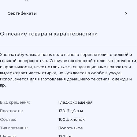
Подробнее
Бязь гладкокрашеная 150 см, 0230 Розовый
Забрать товар Вы можете через самовывозов с одного из
Сертификаты
наших складов или через транспортную компанию на Ваш
выбор
Бязь гладкокрашеная 150 см, 0199 Персик
Описание товара и характеристики
Подробнее
Бязь гладкокрашеная 150 см, 0163 Бежевый
Бязь гладкокрашеная 150 см, 0123 Сиреневый
Хлопчатобумажная ткань полотняного переплетения с ровной и
гладкой поверхностью. Отличается высокой степенью прочности
и практичности, имеет отличные эксплуатационные показатели –
Бязь гладкокрашеная 150 см, 82 Изумруд
выдерживает часты стирки, не нуждается в особом уходе.
Используется для изготовления домашнего текстиля, одежды и
Бязь гладкокрашеная 150 см, 067 Зеленый
пр.
Бязь гладкокрашеная 150 см, 47 Оливковый
Вид крашения:
Гладкокрашеная
Плотность:
138±7 г/кв.м
Бязь гладкокрашеная 150 см, 36 Хаки
Состав:
100% хлопок
Бязь гладкокрашеная 150 см, 01 Василек
Тип плетения:
Полотняное
Ширина:
150 см