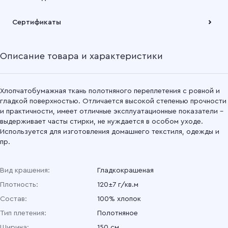
Подробнее
Бязь гладкокрашеная 150 см, 198Ф Персик
Забрать товар Вы можете через самовывозов с одного из
Сертификаты
наших складов или через транспортную компанию на Ваш
выбор
Бязь гладкокрашеная 150 см, 0163 Бежевый
Описание товара и характеристики
Подробнее
Бязь гладкокрашеная 150 см, 0123 Сиреневый
Бязь гладкокрашеная 150 см, 82 Изумруд
Хлопчатобумажная ткань полотняного переплетения с ровной и
гладкой поверхностью. Отличается высокой степенью прочности
и практичности, имеет отличные эксплуатационные показатели –
Бязь гладкокрашеная 150 см, 067 Зеленый
выдерживает часты стирки, не нуждается в особом уходе.
Используется для изготовления домашнего текстиля, одежды и
Бязь гладкокрашеная 150 см, 47 Оливковый
пр.
Бязь гладкокрашеная 150 см, 36 Хаки
Вид крашения:
Гладкокрашеная
Плотность:
120±7 г/кв.м
Состав:
100% хлопок
Тип плетения:
Полотняное
Ширина:
150 см