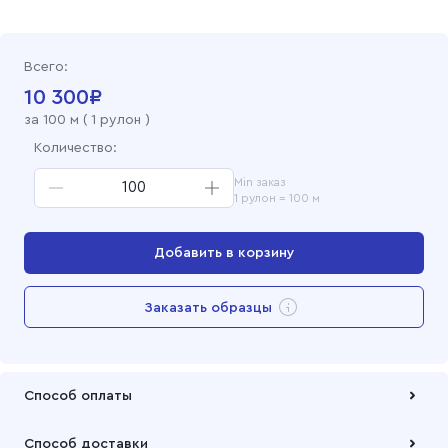
Бязь гладкокрашеная 150 см, 270 синий
Всего:
Бязь гладкокрашеная 150 см, 0830 Фисташка
10 300
₽
за
100
м (
1 рулон
)
Бязь гладкокрашеная 150 см, 038 Бордо
Количество:
Min заказ
Бязь гладкокрашеная 150 см, 032 Красный
1 рулон = 100 м
Бязь гладкокрашеная 150 см, отбеленная
Добавить в корзину
Бязь гладкокрашеная 150 см, 315 Черный
Перейти в корзину
Заказать образцы
Бязь гладкокрашеная 150 см, 0304 Серый
Добавлен в корзину
Бязь гладкокрашеная 150 см, 0292 Голубой
Способ оплаты
Бязь гладкокрашеная 150 см, 0231 Розовый
Оплата осуществляется по безналичному расчету
Способ доставки