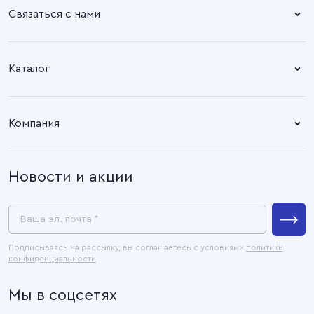
Связаться с нами
Справочный центр:
Время работы:
Пн. – Пт: 8.30 – 17.00
+7 (4932) 58-14-67
Каталог
Адрес офиса:
Время работы:
Ткани
153003, город Иваново, ул.
Пн. – Пт: 8.30 – 17.00
Компания
Наговицыной -
Готовые изделия
Икрянистовой, д. 6, литер Б3
О компании
Новости и акции
Покупателям
Связаться с нами
Пресс-центр
Ваша эл. почта *
Контакты
Подписываясь на рассылку, вы соглашаетесь с условиями
политики
конфиденциальности
Официальные документы
Мы в соцсетях
Карта сайта