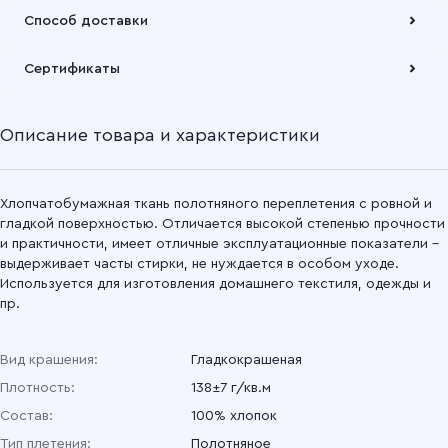
Оплата осуществляется по безналичному расчету
Способ доставки
Подробнее
Забрать товар Вы можете через самовывозов с одного из
Сертификаты
наших складов или через транспортную компанию на Ваш
выбор
Описание товара и характеристики
Подробнее
Хлопчатобумажная ткань полотняного переплетения с ровной и
гладкой поверхностью. Отличается высокой степенью прочности
и практичности, имеет отличные эксплуатационные показатели –
выдерживает часты стирки, не нуждается в особом уходе.
Используется для изготовления домашнего текстиля, одежды и
пр.
Вид крашения:
Гладкокрашеная
Плотность:
138±7 г/кв.м
Состав:
100% хлопок
Тип плетения:
Полотняное