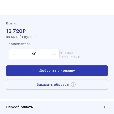
Бязь гладкокрашеная 220 см, 0292 Голубой
Бязь гладкокрашеная 220 см, 0231 Розовый
Всего:
Бязь гладкокрашеная 220 см, 067 Зеленый
12 720
₽
за
60
м (
1 рулон
)
Бязь гладкокрашеная 220 см, отбеленная
Количество:
Min заказ
1 рулон = 60 м
Добавить в корзину
Перейти в корзину
Заказать образцы
Добавлен в корзину
Способ оплаты