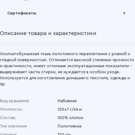
Подробнее
Забрать товар Вы можете через самовывозов с одного из
Сертификаты
наших складов или через транспортную компанию на Ваш
выбор
Описание товара и характеристики
Подробнее
Хлопчатобумажная ткань полотняного переплетения с ровной и
гладкой поверхностью. Отличается высокой степенью прочности
и практичности, имеет отличные эксплуатационные показатели –
выдерживает часты стирки, не нуждается в особом уходе.
Используется для изготовления домашнего текстиля, одежды и
пр.
Вид крашения:
Набивная
Плотность:
120±7 г/кв.м
Состав:
100% хлопок
Тип плетения:
Полотняное
Ширина:
150 см