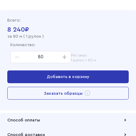
Бязь набивная 150 см, 814-3 Маркиза
Всего:
8 240
₽
за
80
м (
1 рулон
)
Количество:
Min заказ
1 рулон = 80 м
Добавить в корзину
Перейти в корзину
Заказать образцы
Добавлен в корзину
Способ оплаты
Оплата осуществляется по безналичному расчету
Способ доставки