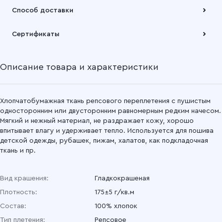
Оплата осуществляется по безналичному расчету
Способ доставки
Подробнее
Забрать товар Вы можете через самовывозов с одного из
Сертификаты
наших складов или через транспортную компанию на Ваш
выбор
Описание товара и характеристики
Подробнее
Хлопчатобумажная ткань репсового переплетения с пушистым
односторонним или двусторонним равномерным редким начесом.
Мягкий и нежный материал, не раздражает кожу, хорошо
впитывает влагу и удерживает тепло. Используется для пошива
детской одежды, рубашек, пижам, халатов, как подкладочная
ткань и пр.
Вид крашения:
Гладкокрашеная
Плотность:
175±5 г/кв.м
Состав:
100% хлопок
Тип плетения:
Репсовое