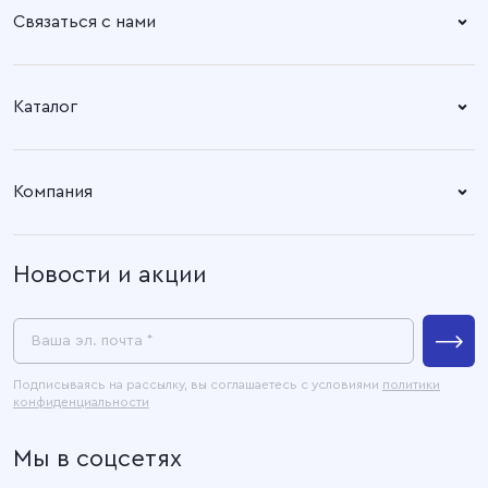
Связаться с нами
Справочный центр:
Время работы:
Пн. – Пт: 8.30 – 17.00
+7 (4932) 58-14-67
Каталог
Адрес офиса:
Время работы:
Ткани
153003, город Иваново, ул.
Пн. – Пт: 8.30 – 17.00
Компания
Наговицыной -
Готовые изделия
Икрянистовой, д. 6, литер Б3
О компании
Новости и акции
Покупателям
Связаться с нами
Пресс-центр
Ваша эл. почта *
Контакты
Подписываясь на рассылку, вы соглашаетесь с условиями
политики
конфиденциальности
Официальные документы
Мы в соцсетях
Карта сайта