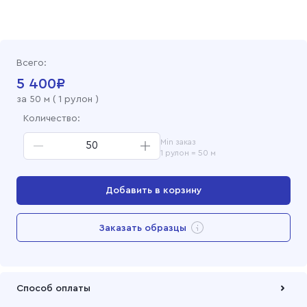
Фланель гладкокрашеная 90 см, 270 синий
Фланель гладкокрашеная 90 см, 198ф персик
Всего:
Фланель гладкокрашеная 90 см, 123ф сирень
5 400
₽
за
50
м (
1 рулон
)
Фланель гладкокрашеная 90 см, 11ф желтый
Количество:
Min заказ
Фланель гладкокрашеная 90 см, 47 Олива
1 рулон = 50 м
Фланель гладкокрашеная 90 см, 316 Черный
Добавить в корзину
Фланель отбеленная, 90 см
Перейти в корзину
Заказать образцы
Добавлен в корзину
Способ оплаты