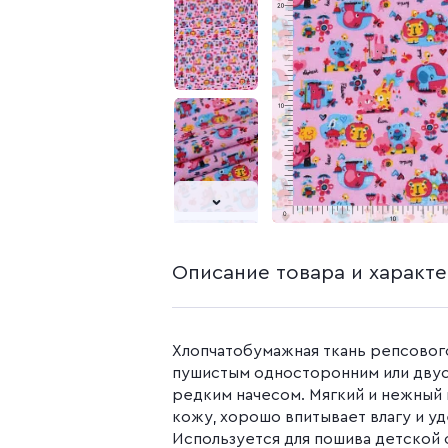
белья из попли
Бязь гладкокр
Бязь набивная
Камуфляжные ткани
Поплин
Распродажа
Поплин 150 см
Поплин 220 см
Поплин гладк
Поплин набивн
Описание товара и характ
Хлопчатобумажная ткань репсовог
пушистым односторонним или дву
редким начесом. Мягкий и нежный 
кожу, хорошо впитывает влагу и у
Используется для пошива детской