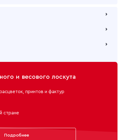
 по безналичному расчету
е через самовывозов с одного из наших складов
ю компанию на Ваш выбор
ого и весового лоскута
расцветок, принтов и фактур
й стране
Подробнее