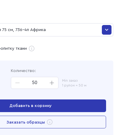
и
 75 см, 736-4п Африка
 75 см, 736-5п Африка
ропитку ткани
ая
 75 см, 736-1п Африка
Количество:
 75 см, 736-4п Африка
Min заказ
1 рулон = 50 м
Добавить в корзину
Перейти в корзину
Заказать образцы
Добавлен в корзину