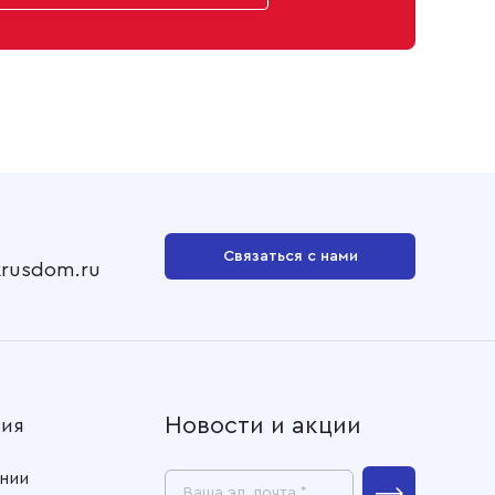
Связаться с нами
krusdom.ru
Новости и акции
ния
нии
Ваша эл. почта *