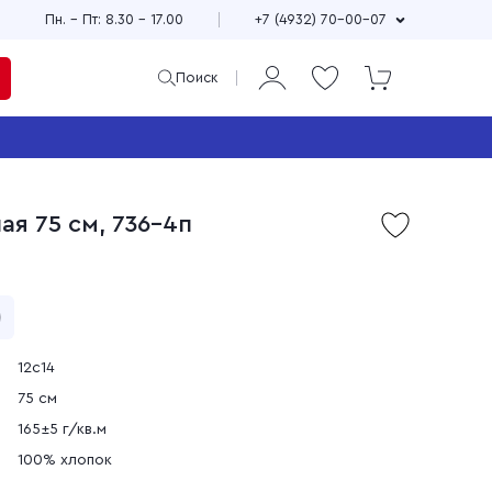
Пн. – Пт: 8.30 – 17.00
+7 (4932) 70-00-07
Поиск
ая
и
ая 75 см, 736-4п
Продажа мерного и
м
весового лоскута
75
Широкий выбор расцветок,
см
принтов и фактур
±10
Выгодные цены
90
зи
Доставка по всей стране
12с14
75 см
165±5 г/кв.м
100% хлопок