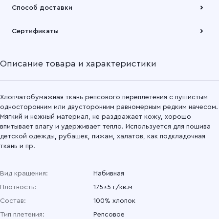
Оплата осуществляется по безналичному расчету
Способ доставки
Подробнее
Забрать товар Вы можете через самовывозов с одного из
Сертификаты
наших складов или через транспортную компанию на Ваш
выбор
Описание товара и характеристики
Подробнее
Хлопчатобумажная ткань репсового переплетения с пушистым
односторонним или двусторонним равномерным редким начесом.
Мягкий и нежный материал, не раздражает кожу, хорошо
впитывает влагу и удерживает тепло. Используется для пошива
детской одежды, рубашек, пижам, халатов, как подкладочная
ткань и пр.
Вид крашения:
Набивная
Плотность:
175±5 г/кв.м
Состав:
100% хлопок
Тип плетения:
Репсовое