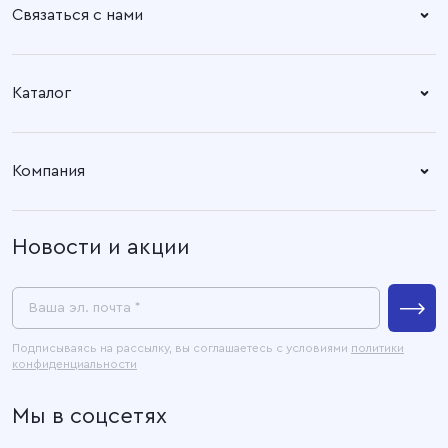
Связаться с нами
Справочный центр:
Время работы:
Пн. – Пт: 8.30 – 17.00
+7 (4932) 58-14-67
Каталог
Адрес офиса:
Время работы:
Ткани
153003, город Иваново, ул.
Пн. – Пт: 8.30 – 17.00
Компания
Наговицыной -
Готовые изделия
Икрянистовой, д. 6, литер Б3
О компании
Новости и акции
Покупателям
Связаться с нами
Пресс-центр
Ваша эл. почта *
Контакты
Подписываясь на рассылку, вы соглашаетесь с условиями
политики
конфиденциальности
Официальные документы
Мы в соцсетях
Карта сайта