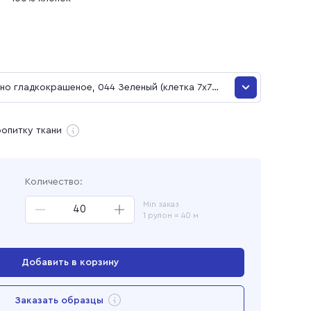
и
но гладкокрашеное, 044 Зеленый (клетка 7х7
о гладкокрашеное, 044 Зеленый (клетка 7х7 мм)
ая
ропитку ткани
о гладкокрашеное, 82 Изумруд (клетка 7х7 мм)
Количество:
о гладкокрашеное, 0316 Черный (клетка 7х7 мм)
Min заказ
1 рулон = 40 м
о гладкокрашеное, 011 Желтый (клетка 7х7 мм)
о гладкокрашеное, 099 Бежевый (клетка 7х7 мм)
Добавить в корзину
о гладкокрашеное, 032 Красный (клетка 7х7 мм)
Перейти в корзину
Заказать образцы