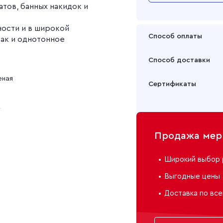
атов, банных накидок и
Вафельное полотн
ности и в широкой
Вафельное полотн
Способ оплаты
так и однотонное
Оплата осуществляется
Вафельное полотн
Способ доставки
Подробнее
Забрать товар Вы может
еная
Вафельное полотн
Сертификаты
или через транспортну
Вафельное полотн
к
Подробнее
Вафельное полот
Продажа мерн
Вафельное полотн
Широкий выбор 
Выгодные цены
Вафельное полотн
Доставка по все
Вафельное полотн