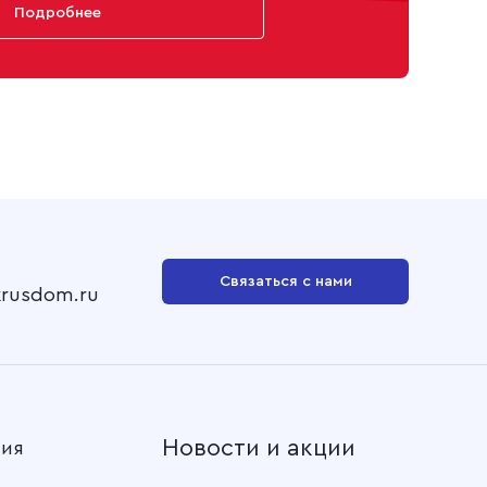
но гладкокрашеное, 040 Серый (клетка 7х7 мм)
Подробнее
о гладкокрашеное, 036 Бордо (клетка 7х7 мм)
о гладкокрашеное, 033 Коралл (клетка 7х7 мм)
о гладкокрашеное, 023 Розовый (клетка 7х7 мм)
о гладкокрашеное, 021 Сиреневый (клетка 7х7 мм)
о гладкокрашеное, 010 Бежевый (клетка 7х7 мм)
Связаться с нами
krusdom.ru
о гладкокрашеное, 05 Василек (клетка 7х7 мм)
о гладкокрашеное, 04 Синий (клетка 7х7 мм)
о гладкокрашеное, 0791 Фисташка (клетка 7х7 мм)
Новости и акции
ния