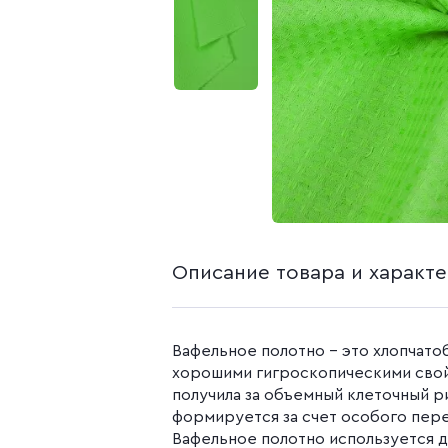
белья из попли
Бязь гладкокр
Бязь набивная
Камуфляжные ткани
Поплин
Распродажа
Поплин 150 см
Поплин 220 см
Поплин гладк
Поплин набивн
Описание товара и характ
Вафельное полотно - это хлопчато
хорошими гигроскопическими свой
получила за объемный клеточный р
формируется за счет особого пере
Вафельное полотно используется 