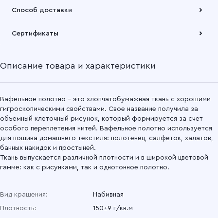
Оплата осуществляется по безналичному расчету
Способ доставки
Подробнее
Забрать товар Вы можете через самовывозов с одного из
Сертификаты
наших складов или через транспортную компанию на Ваш
выбор
Описание товара и характеристики
Подробнее
Вафельное полотно - это хлопчатобумажная ткань с хорошими
гигроскопическими свойствами. Свое название получила за
объемный клеточный рисунок, который формируется за счет
особого переплетения нитей. Вафельное полотно используется
для пошива домашнего текстиля: полотенец, салфеток, халатов,
банных накидок и простыней.
Ткань выпускается различной плотности и в широкой цветовой
гамме: как с рисунками, так и однотонное полотно.
Вид крашения:
Набивная
Плотность:
150±9 г/кв.м