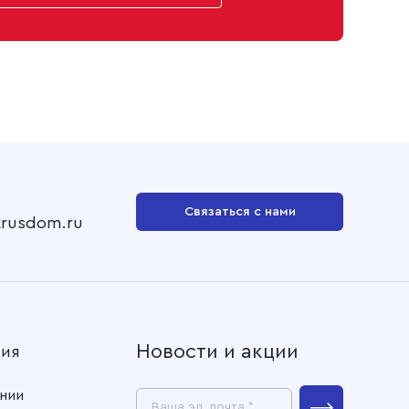
Связаться с нами
krusdom.ru
Новости и акции
ния
нии
Ваша эл. почта *