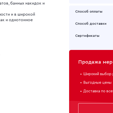
атов, банных накидок и
Способ оплаты
ности и в широкой
так и однотонное
Оплата осуществляется
Способ доставки
Подробнее
Забрать товар Вы может
Сертификаты
или через транспортну
Подробнее
к
Продажа мерн
Широкий выбор 
Выгодные цены
Доставка по все