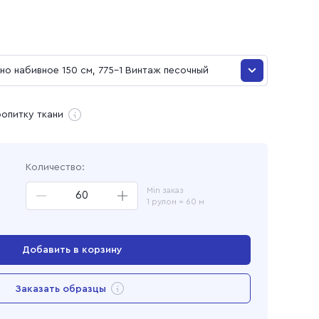
и
о набивное 150 см, 775-1 Винтаж песочный
о набивное 150 см, 775-1 Винтаж песочный
ропитку ткани
ая
Количество:
Min заказ
1 рулон = 60 м
Добавить в корзину
Перейти в корзину
Заказать образцы
Добавлен в корзину