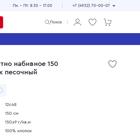
Пн. – Пт: 8.30 – 17.00
+7 (4932) 70-00-07
Поиск
ая
и
тно набивное 150
Продажа мерного и
аж песочный
м
весового лоскута
75
Широкий выбор расцветок,
см
принтов и фактур
±10
Выгодные цены
90
зи
Доставка по всей стране
12с48
150 см
150±9 г/кв.м
100% хлопок