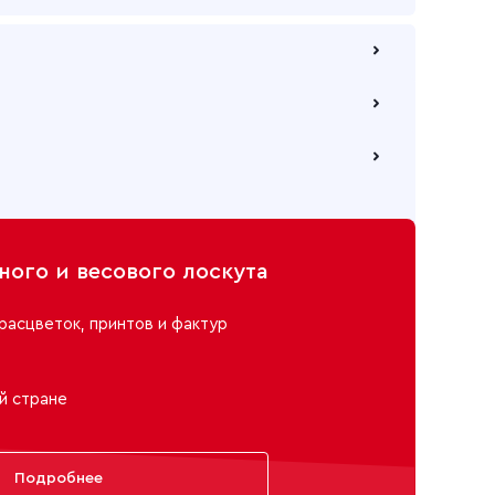
 по безналичному расчету
е через самовывозов с одного из наших складов
ю компанию на Ваш выбор
ого и весового лоскута
расцветок, принтов и фактур
й стране
Подробнее