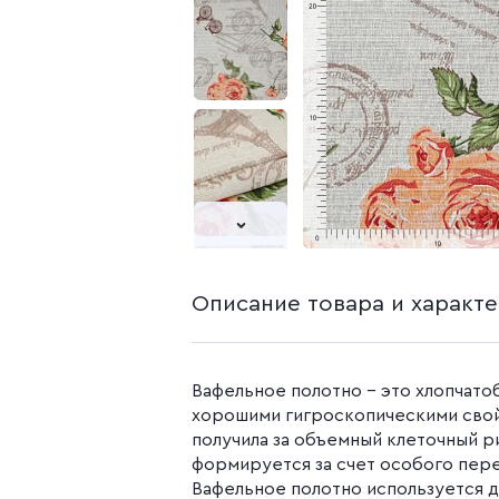
белья из попли
Бязь гладкокр
Бязь набивная
Камуфляжные ткани
Поплин
Распродажа
Поплин 150 см
Поплин 220 см
Поплин гладк
Поплин набивн
Описание товара и характ
Вафельное полотно - это хлопчато
хорошими гигроскопическими свой
получила за объемный клеточный р
формируется за счет особого пере
Вафельное полотно используется 