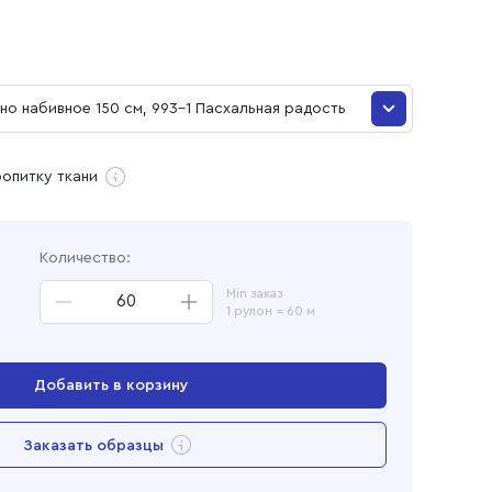
и
о набивное 150 см, 993-1 Пасхальная радость
о набивное 150 см, 993-1 Пасхальная радость
ропитку ткани
ая
Количество:
Min заказ
1 рулон = 60 м
Добавить в корзину
Перейти в корзину
Заказать образцы
Добавлен в корзину