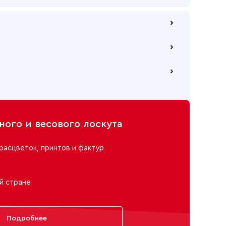
 по безналичному расчету
е через самовывозов с одного из наших складов
ю компанию на Ваш выбор
ого и весового лоскута
расцветок, принтов и фактур
й стране
Подробнее