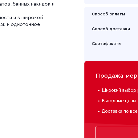
атов, банных накидок и
Способ оплаты
ности и в широкой
так и однотонное
Оплата осуществляется
Способ доставки
Подробнее
Забрать товар Вы может
Сертификаты
или через транспортну
Подробнее
к
Продажа мерн
Широкий выбор 
Выгодные цены
Доставка по все