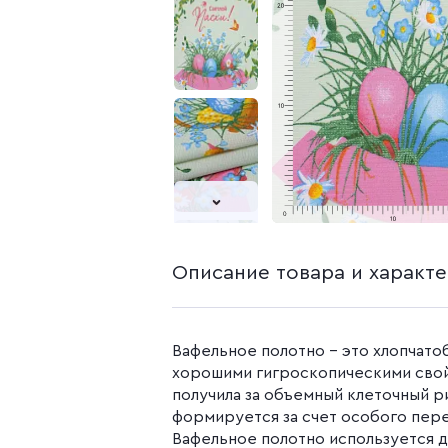
белья из попли
Бязь гладкокр
Бязь набивная
Камуфляжные ткани
Поплин
Распродажа
Поплин 150 см
Поплин 220 см
Поплин гладк
Поплин набивн
Описание товара и характ
Вафельное полотно - это хлопчато
хорошими гигроскопическими свой
получила за объемный клеточный р
формируется за счет особого пере
Вафельное полотно используется 