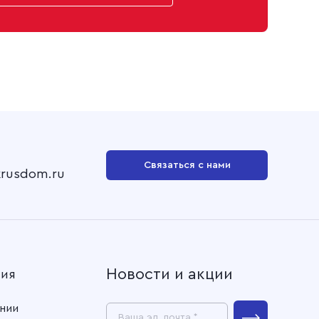
Связаться с нами
krusdom.ru
Новости и акции
ния
нии
Ваша эл. почта *