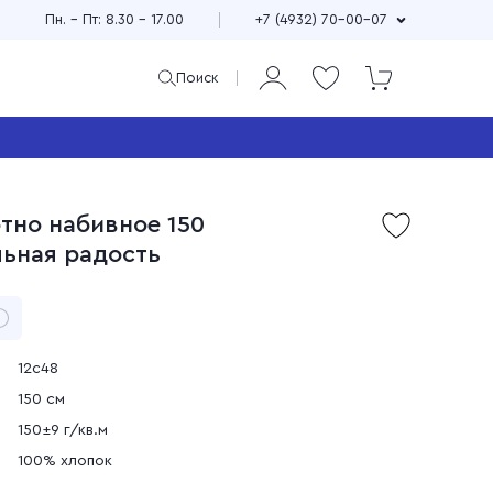
Пн. – Пт: 8.30 – 17.00
+7 (4932) 70-00-07
Поиск
ая
и
тно набивное 150
Продажа мерного и
льная радость
м
весового лоскута
75
Широкий выбор расцветок,
см
принтов и фактур
±10
Выгодные цены
90
зи
Доставка по всей стране
12с48
150 см
150±9 г/кв.м
100% хлопок