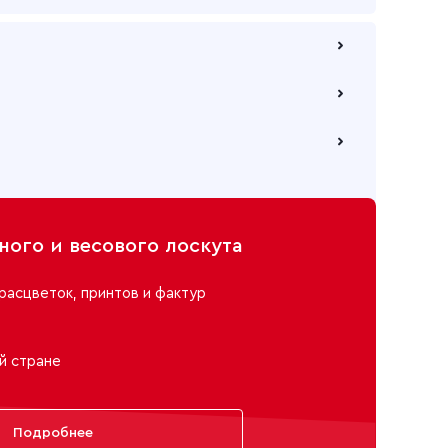
 по безналичному расчету
е через самовывозов с одного из наших складов
ю компанию на Ваш выбор
ого и весового лоскута
расцветок, принтов и фактур
й стране
Подробнее