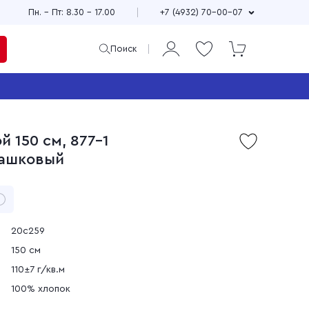
Пн. – Пт: 8.30 – 17.00
+7 (4932) 70-00-07
Поиск
ая
и
 150 см, 877-1
Продажа мерного и
ташковый
м
весового лоскута
75
Широкий выбор расцветок,
см
принтов и фактур
±10
Выгодные цены
90
зи
Доставка по всей стране
20с259
150 см
110±7 г/кв.м
100% хлопок