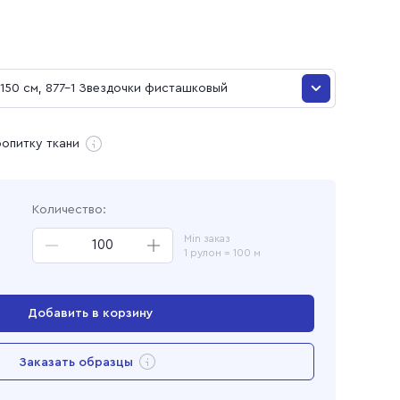
и
150 см, 877-1 Звездочки фисташковый
150 см, 877-1 Звездочки фисташковый
ропитку ткани
ая
Количество:
Min заказ
1 рулон = 100 м
Добавить в корзину
Перейти в корзину
Заказать образцы
Добавлен в корзину