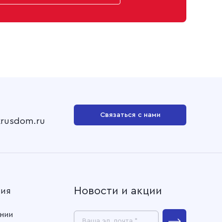
Связаться с нами
krusdom.ru
Новости и акции
ния
нии
Ваша эл. почта *