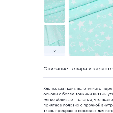
белья из попли
Бязь гладкокр
Бязь набивная
Камуфляжные ткани
Поплин
Распродажа
Поплин 150 см
Поплин 220 см
Поплин гладк
Поплин набивн
Описание товара и характ
Хлопковая ткань полотняного пере
основы с более тонкими нитями ут
мягко обвивают толстые, что позв
приятное полотно с прочной внутр
ткань прекрасно подходит для из