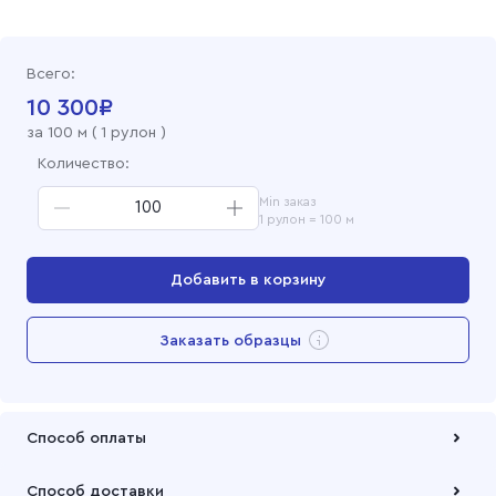
Поплин набивной 150 см, 906-6 Лютики
Всего:
Поплин набивной 150 см, 906-2 Лютики
10 300
₽
за
100
м (
1 рулон
)
Поплин набивной 150 см, 906-1 Лютики
Количество:
Min заказ
1 рулон = 100 м
Добавить в корзину
Перейти в корзину
Заказать образцы
Добавлен в корзину
Способ оплаты
Оплата осуществляется по безналичному расчету
Способ доставки