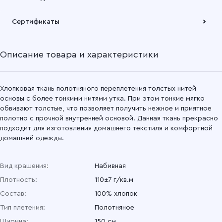
Подробнее
Забрать товар Вы можете через самовывозов с одного из
Сертификаты
наших складов или через транспортную компанию на Ваш
выбор
Описание товара и характеристики
Подробнее
Хлопковая ткань полотняного переплетения толстых нитей
основы с более тонкими нитями утка. При этом тонкие мягко
обвивают толстые, что позволяет получить нежное и приятное
полотно с прочной внутренней основой. Данная ткань прекрасно
подходит для изготовления домашнего текстиля и комфортной
домашней одежды.
Вид крашения:
Набивная
Плотность:
110±7 г/кв.м
Состав:
100% хлопок
Тип плетения:
Полотняное
Ширина:
150 см