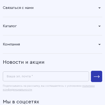
Связаться с нами
Справочный центр:
Время работы:
Пн. – Пт: 8.30 – 17.00
+7 (4932) 58-14-67
Каталог
Адрес офиса:
Время работы:
Ткани
153003, город Иваново, ул.
Пн. – Пт: 8.30 – 17.00
Компания
Наговицыной -
Готовые изделия
Икрянистовой, д. 6, литер Б3
О компании
Новости и акции
Покупателям
Связаться с нами
Пресс-центр
Ваша эл. почта *
Контакты
Подписываясь на рассылку, вы соглашаетесь с условиями
политики
конфиденциальности
Официальные документы
Мы в соцсетях
Карта сайта