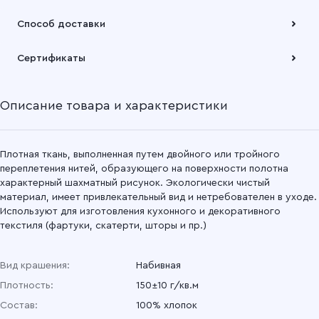
Оплата осуществляется по безналичному расчету
Способ доставки
Подробнее
Забрать товар Вы можете через самовывозов с одного из
Сертификаты
наших складов или через транспортную компанию на Ваш
выбор
Описание товара и характеристики
Подробнее
Плотная ткань, выполненная путем двойного или тройного
переплетения нитей, образующего на поверхности полотна
характерный шахматный рисунок. Экологически чистый
материал, имеет привлекательный вид и нетребователен в уходе.
Используют для изготовления кухонного и декоративного
текстиля (фартуки, скатерти, шторы и пр.)
Вид крашения:
Набивная
Плотность:
150±10 г/кв.м
Состав:
100% хлопок