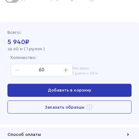
Рогожка набивная 150 см, 553-1 Парус
Всего:
5 940
₽
за
60
м (
1 рулон
)
Количество:
Min заказ
1 рулон = 60 м
Добавить в корзину
Перейти в корзину
Заказать образцы
Добавлен в корзину
Способ оплаты