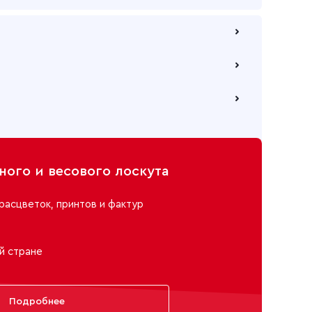
 по безналичному расчету
е через самовывозов с одного из наших складов
ю компанию на Ваш выбор
ого и весового лоскута
расцветок, принтов и фактур
й стране
Подробнее