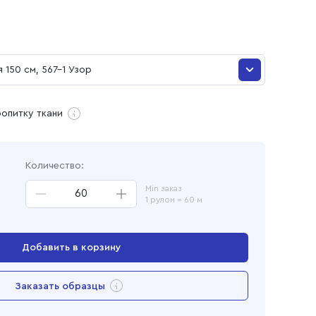
и
 150 см, 567-1 Узор
 150 см, 567-1 Узор
ропитку ткани
ая
Количество:
Min заказ
1 рулон = 60 м
Добавить в корзину
Перейти в корзину
Заказать образцы
Добавлен в корзину