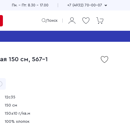
Пн. – Пт: 8.30 – 17.00
+7 (4932) 70-00-07
Поиск
ая
и
я 150 см, 567-1
Продажа мерного и
м
весового лоскута
75
Широкий выбор расцветок,
см
принтов и фактур
±10
Выгодные цены
90
зи
Доставка по всей стране
12с35
150 см
150±10 г/кв.м
100% хлопок