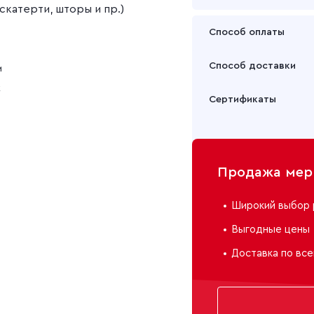
скатерти, шторы и пр.)
Способ оплаты
Оплата осуществляется
Способ доставки
м
Подробнее
к
Забрать товар Вы может
Сертификаты
или через транспортну
Подробнее
Продажа мерн
Широкий выбор 
Выгодные цены
Доставка по все