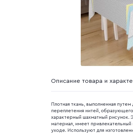
белья из попли
Бязь гладкокр
Бязь набивная
Камуфляжные ткани
Поплин
Распродажа
Поплин 150 см
Поплин 220 см
Поплин гладк
Поплин набивн
Описание товара и характ
Плотная ткань, выполненная путем
переплетения нитей, образующего
характерный шахматный рисунок. 
материал, имеет привлекательный 
уходе. Используют для изготовлен