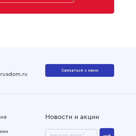
Связаться с нами
krusdom.ru
Новости и акции
ния
нии
Ваша эл. почта *