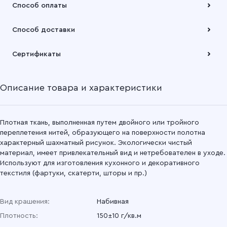
Способ оплаты
Оплата осуществляется по безналичному расчету
Способ доставки
Подробнее
Забрать товар Вы можете через самовывозов с одного из
Сертификаты
наших складов или через транспортную компанию на Ваш
выбор
Описание товара и характеристики
Подробнее
Плотная ткань, выполненная путем двойного или тройного
переплетения нитей, образующего на поверхности полотна
характерный шахматный рисунок. Экологически чистый
материал, имеет привлекательный вид и нетребователен в уходе.
Используют для изготовления кухонного и декоративного
текстиля (фартуки, скатерти, шторы и пр.)
Вид крашения:
Набивная
Плотность:
150±10 г/кв.м