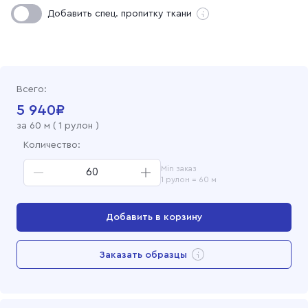
Рогожка набивная 150 см, 568-1 Горох б/з красный
Добавить спец. пропитку ткани
Всего:
5 940
₽
за
60
м (
1 рулон
)
Количество:
Min заказ
1 рулон = 60 м
Добавить в корзину
Перейти в корзину
Заказать образцы
Добавлен в корзину