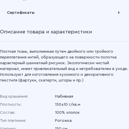
Подробнее
Забрать товар Вы можете через самовывозов с одного из
Сертификаты
наших складов или через транспортную компанию на Ваш
выбор
Описание товара и характеристики
Подробнее
Плотная ткань, выполненная путем двойного или тройного
переплетения нитей, образующего на поверхности полотна
характерный шахматный рисунок. Экологически чистый
материал, имеет привлекательный вид и нетребователен в уходе.
Используют для изготовления кухонного и декоративного
текстиля (фартуки, скатерти, шторы и пр.)
Вид крашения:
Набивная
Плотность:
150±10 г/кв.м
Состав:
100% хлопок
Тип плетения:
Рогожка
Ширина:
150 см