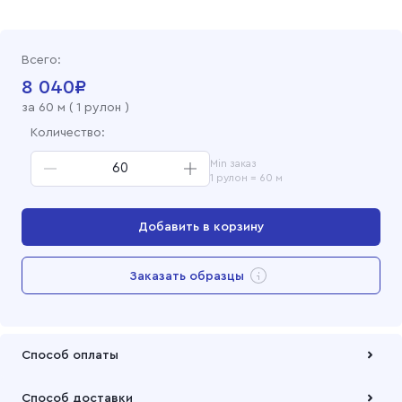
Всего:
8 040
₽
за
60
м (
1 рулон
)
Количество:
Min заказ
1 рулон = 60 м
Добавить в корзину
Перейти в корзину
Заказать образцы
Добавлен в корзину
Способ оплаты
Оплата осуществляется по безналичному расчету
Способ доставки