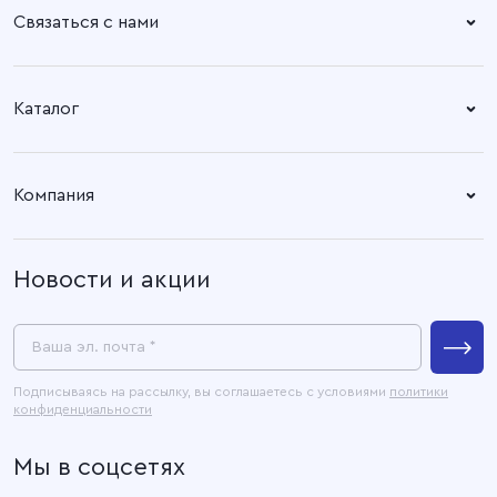
Связаться с нами
Справочный центр:
Время работы:
Пн. – Пт: 8.30 – 17.00
+7 (4932) 58-14-67
Каталог
Адрес офиса:
Время работы:
Ткани
153003, город Иваново, ул.
Пн. – Пт: 8.30 – 17.00
Компания
Наговицыной -
Готовые изделия
Икрянистовой, д. 6, литер Б3
О компании
Новости и акции
Покупателям
Связаться с нами
Пресс-центр
Ваша эл. почта *
Контакты
Подписываясь на рассылку, вы соглашаетесь с условиями
политики
конфиденциальности
Официальные документы
Мы в соцсетях
Карта сайта