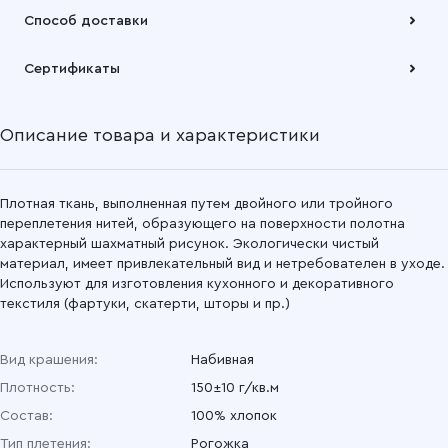
Оплата осуществляется по безналичному расчету
Способ доставки
Подробнее
Забрать товар Вы можете через самовывозов с одного из
Сертификаты
наших складов или через транспортную компанию на Ваш
выбор
Описание товара и характеристики
Подробнее
Плотная ткань, выполненная путем двойного или тройного
переплетения нитей, образующего на поверхности полотна
характерный шахматный рисунок. Экологически чистый
материал, имеет привлекательный вид и нетребователен в уходе.
Используют для изготовления кухонного и декоративного
текстиля (фартуки, скатерти, шторы и пр.)
Вид крашения:
Набивная
Плотность:
150±10 г/кв.м
Состав:
100% хлопок
Тип плетения:
Рогожка