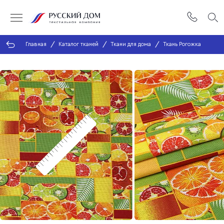
Главная
Каталог тканей
Ткани для дома
Ткань Рогожка