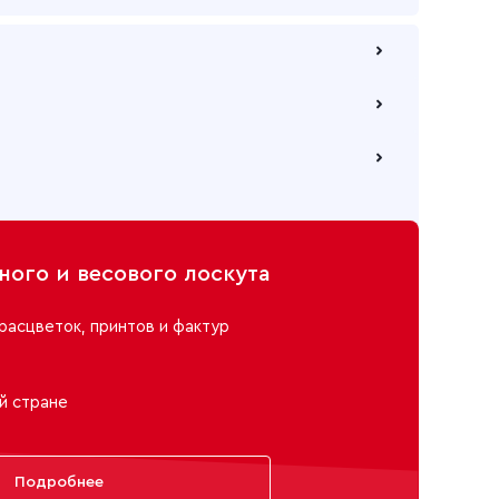
 по безналичному расчету
е через самовывозов с одного из наших складов
ю компанию на Ваш выбор
ого и весового лоскута
расцветок, принтов и фактур
й стране
Подробнее