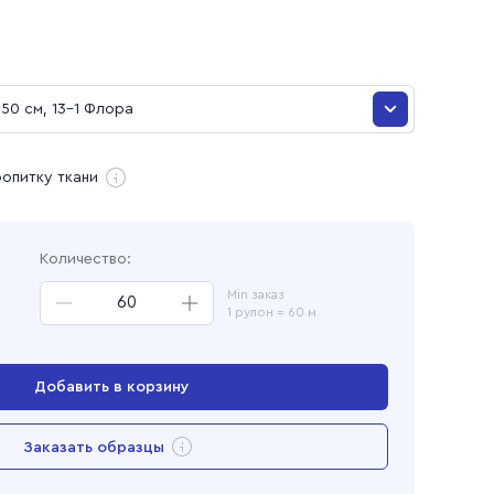
и
50 см, 13-1 Флора
50 см, 13-1 Флора
ропитку ткани
ая
Количество:
Min заказ
1 рулон = 60 м
Добавить в корзину
Перейти в корзину
Заказать образцы
Добавлен в корзину