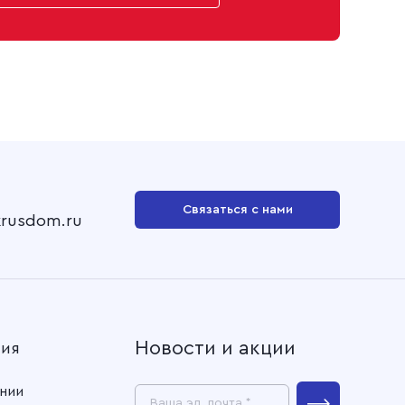
Связаться с нами
krusdom.ru
Новости и акции
ния
нии
Ваша эл. почта *