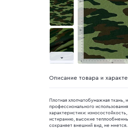
белья из попли
Бязь гладкокр
Бязь набивная
Камуфляжные ткани
Поплин
Распродажа
Поплин 150 см
Поплин 220 см
Поплин гладк
Поплин набивн
Описание товара и характ
Плотная хлопчатобумажная ткань, 
профессионального использования
характеристики: износостойкость,
истиранию, высокие теплообменны
сохраняет внешний вид, не мнется