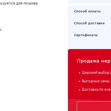
ьзуется для пошива
Способ оплаты
Оплата осуществляется
Способ доставки
м
Подробнее
Забрать товар Вы может
Сертификаты
к
или через транспортну
Подробнее
Продажа мерн
Широкий выбор 
Выгодные цены
Доставка по все