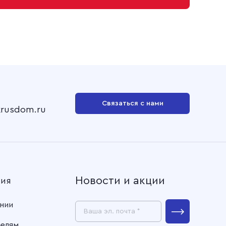
Связаться с нами
krusdom.ru
Новости и акции
ния
нии
Ваша эл. почта *
елям