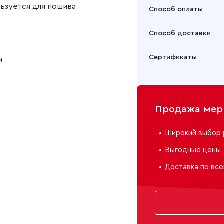
ьзуется для пошива
Способ оплаты
Оплата осуществляется
Способ доставки
Подробнее
Забрать товар Вы может
Сертификаты
м
или через транспортну
к
Подробнее
Продажа мерн
Широкий выбор 
Выгодные цены
Доставка по все