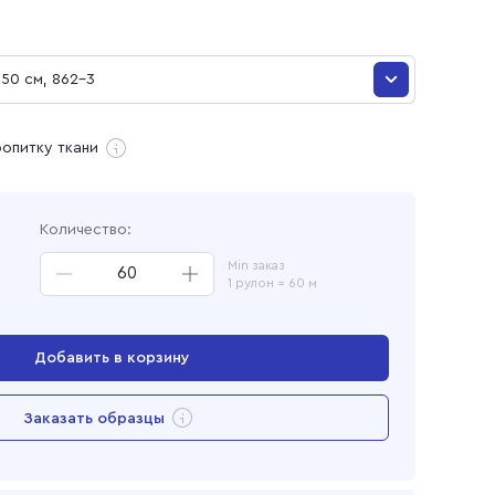
и
50 см, 862-3
50 см, 862-3
ропитку ткани
ая
Количество:
Min заказ
1 рулон = 60 м
Добавить в корзину
Перейти в корзину
Заказать образцы
Добавлен в корзину