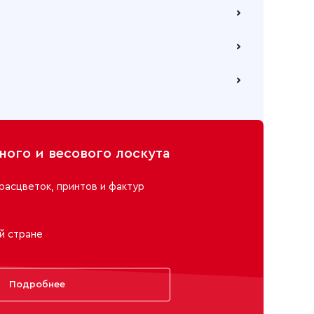
 по безналичному расчету
е через самовывозов с одного из наших складов
ю компанию на Ваш выбор
ого и весового лоскута
расцветок, принтов и фактур
й стране
Подробнее