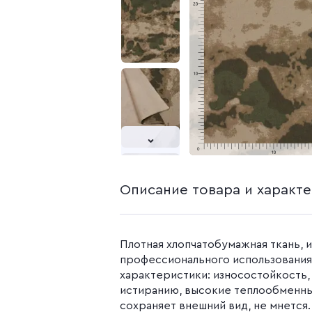
белья из попли
Бязь гладкокр
Бязь набивная
Камуфляжные ткани
Поплин
Распродажа
Поплин 150 см
Поплин 220 см
Поплин гладк
Поплин набивн
Описание товара и характ
Плотная хлопчатобумажная ткань, 
профессионального использования
характеристики: износостойкость,
истиранию, высокие теплообменны
сохраняет внешний вид, не мнется