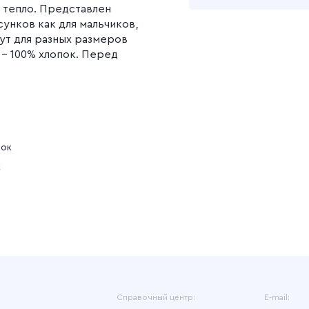
 тепло. Представлен
унков как для мальчиков,
Подробнее
дут для разных размеров
 – 100% хлопок. Перед
нок
к
Справочный центр:
E-mail: