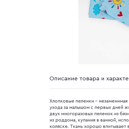
белья из попли
Бязь гладкокр
Бязь набивная
Камуфляжные ткани
Поплин
Распродажа
Поплин 150 см
Поплин 220 см
Поплин гладк
Поплин набивн
Описание товара и характ
Хлопковые пеленки – незаменимая
ухода за малышом с первых дней ж
двух многоразовых пеленок из бяз
из роддома, купания в ванной, исп
коляске. Ткань хорошо впитывает в