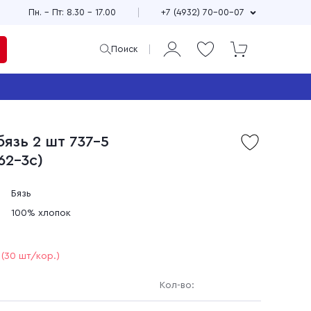
Пн. – Пт: 8.30 – 17.00
+7 (4932) 70-00-07
Поиск
ая
и
язь 2 шт 737-5
Продажа мерного и
62-3с)
м
весового лоскута
75
Широкий выбор расцветок,
см
принтов и фактур
Бязь
±10
Выгодные цены
100% хлопок
90
зи
Доставка по всей стране
(30 шт/кор.)
Кол-во: