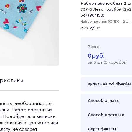
на
ашеная
Наволочки (1 штука)
Рогожка
Набор пеленок бязь 2 ш
Однотонные простын
полотно
Салфетки
737-5 Лето голубой (262
Наволочки (2 штуки)
Простыни с рисунком
Рогожка набивная
3с) (90*150)
Вафельное полотно 45
см
Набор пеленок 90*150 - 2 шт.
Саржа
293 ₽/шт
Вафельное полотно 150
см
Cаржа 240 г/м2
Вафельное полотно 120
Cаржа 260 г/м2
Всего:
окрашеный
г/м2
0
руб.
Саржа гладкокрашен
ой
Вафельное полотно 150
за
0
шт (
0 коробок
)
Саржа набивная
г/м2
Вафельное полотно 200
г/м2
еристики
Купить на Wildberries
Вафельное полотно 240
г/м2
Вафельное полотно
Способ оплаты
 вещь, необходимая для
гладкокрашеное
изни. Набор состоит из
Оплата осуществляется
Вафельное полотно
Способ доставки
и. Подойдет для выписки
набивное
ользования в кроватке или
Подробнее
Забрать товар Вы может
лагу, не создает
Сертификаты
или через транспортну