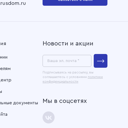
krusdom.ru
Новости и акции
ния
нии
Ваша эл. почта *
елям
Подписываясь на рассылку, вы
соглашаетесь с условиями
политики
центр
конфиденциальности
ы
Мы в соцсетях
льные документы
айта