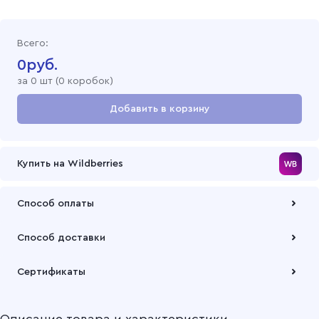
Всего:
0
руб.
за
0
шт (
0 коробок
)
Добавить в корзину
Перейти в корзину
Купить на Wildberries
Способ оплаты
Оплата осуществляется по безналичному расчету
Способ доставки
Подробнее
Забрать товар Вы можете через самовывозов с одного из
Сертификаты
наших складов или через транспортную компанию на Ваш
выбор