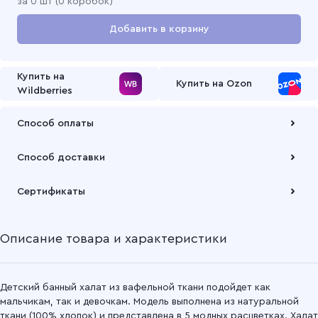
за
0
шт (
0 коробок
)
Добавить в корзину
Перейти в корзину
Купить на
Купить на Ozon
Wildberries
Способ оплаты
Оплата осуществляется по безналичному расчету
Способ доставки
Подробнее
Забрать товар Вы можете через самовывозов с одного из
Сертификаты
наших складов или через транспортную компанию на Ваш
выбор
Описание товара и характеристики
Подробнее
Детский банный халат из вафельной ткани подойдет как
мальчикам, так и девочкам. Модель выполнена из натуральной
ткани (100% хлопок) и представлена в 5 модных расцветках. Халат