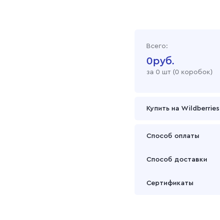
Всего:
0
руб.
за
0
шт (
0 коробок
)
Купить на Wildberries
Способ оплаты
Оплата осуществляется
Способ доставки
Подробнее
Забрать товар Вы может
Сертификаты
или через транспортну
Подробнее