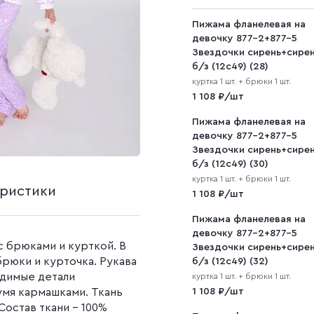
на
ашеная
Наволочки (1 штука)
Рогожка
Однотонные простын
полотно
Салфетки
Наволочки (2 штуки)
Пижама фланелевая на
Простыни с рисунком
Рогожка набивная
Вафельное полотно 45
девочку 877-2+877-5
см
Звездочки сирень+сире
Саржа
б/з (12с49) (28)
Вафельное полотно 150
куртка 1 шт. + брюки 1 шт.
см
Cаржа 240 г/м2
1 108 ₽/шт
Вафельное полотно 120
Cаржа 260 г/м2
окрашеный
г/м2
Пижама фланелевая на
Саржа гладкокрашен
девочку 877-2+877-5
ой
Вафельное полотно 150
Саржа набивная
Звездочки сирень+сире
г/м2
б/з (12с49) (30)
Вафельное полотно 200
куртка 1 шт. + брюки 1 шт.
г/м2
еристики
1 108 ₽/шт
Вафельное полотно 240
Пижама фланелевая на
г/м2
девочку 877-2+877-5
Вафельное полотно
с брюками и курткой. В
Звездочки сирень+сире
гладкокрашеное
рюки и курточка. Рукава
б/з (12с49) (32)
Вафельное полотно
идимые детали
куртка 1 шт. + брюки 1 шт.
набивное
умя кармашками. Ткань
1 108 ₽/шт
Состав ткани – 100%