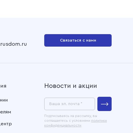
Связаться с нами
krusdom.ru
Новости и акции
ния
нии
Ваша эл. почта *
елям
Подписываясь на рассылку, вы
соглашаетесь с условиями
политики
центр
конфиденциальности