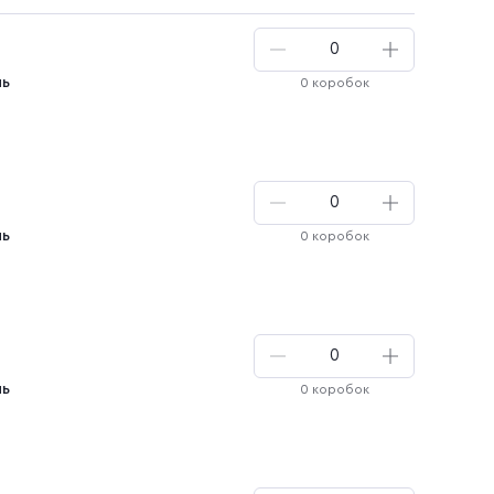
и
нь
0 коробок
ая
нь
0 коробок
нь
0 коробок