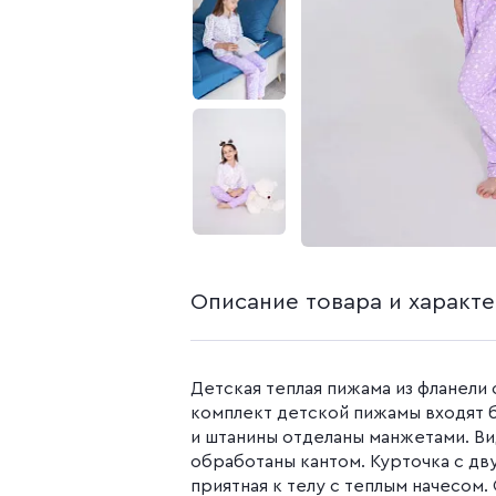
белья из попли
Бязь гладкокр
Бязь набивная
Камуфляжные ткани
Поплин
Распродажа
Поплин 150 см
Поплин 220 см
Поплин гладк
Поплин набивн
Описание товара и характ
Детская теплая пижама из фланели 
комплект детской пижамы входят б
и штанины отделаны манжетами. В
обработаны кантом. Курточка с дв
приятная к телу с теплым начесом. 