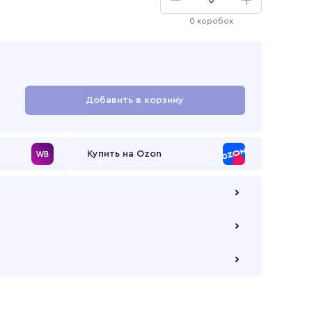
0 коробок
Добавить в корзину
Перейти в корзину
Купить на Ozon
 по безналичному расчету
е через самовывозов с одного из наших складов
ю компанию на Ваш выбор