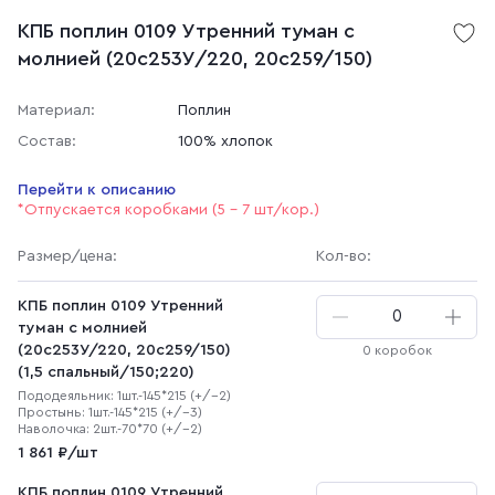
КПБ поплин 0109 Утренний туман с
молнией (20с253У/220, 20с259/150)
Материал:
Поплин
Состав:
100% хлопок
Перейти к описанию
*Отпускается коробками (5 - 7 шт/кор.)
Размер
/цена
:
Кол-во:
КПБ поплин 0109 Утренний
туман с молнией
(20с253У/220, 20с259/150)
0 коробок
(1,5 спальный/150;220)
Пододеяльник: 1шт.-145*215 (+/-2)
Простынь: 1шт.-145*215 (+/-3)
Наволочка: 2шт.-70*70 (+/-2)
1 861 ₽/шт
КПБ поплин 0109 Утренний