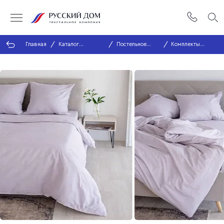
Главная
Каталог
Постельное
Комплекты
продукции
белье
постельного
белья