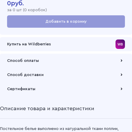
0
руб.
за
0
шт (
0 коробок
)
Добавить в корзину
Перейти в корзину
Купить на Wildberries
Способ оплаты
Оплата осуществляется по безналичному расчету
Способ доставки
Подробнее
Забрать товар Вы можете через самовывозов с одного из
Сертификаты
наших складов или через транспортную компанию на Ваш
выбор
Описание товара и характеристики
Подробнее
Постельное белье выполнено из натуральной ткани поплин,