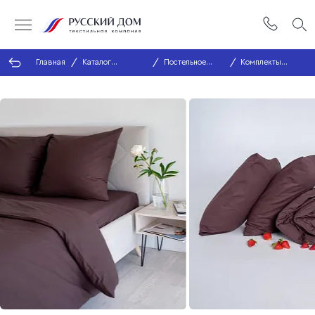
Главная
Каталог
Постельное
Комплекты
продукции
белье
постельного
белья